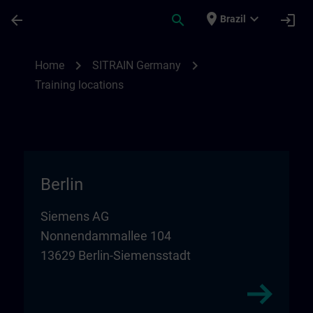
Skip To Main Content
Page Loaded
place
expand_more
arrow_back
search
login
Brazil
Training locations for SITRAIN in Germany
chevron_right
chevron_right
Home
SITRAIN Germany
Training locations
Berlin
Siemens AG
Nonnendammallee 104
13629 Berlin-Siemensstadt