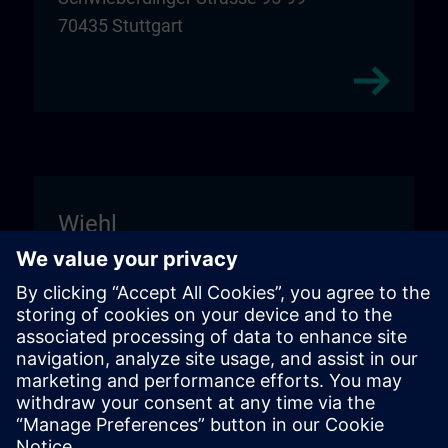
70435 Stuttgart
Wiehl
Unitechnik Systems GmbH
Entrance sign "DIGI:LAB"
Fritz-Kotz-Str. 14
51674 Wiehl