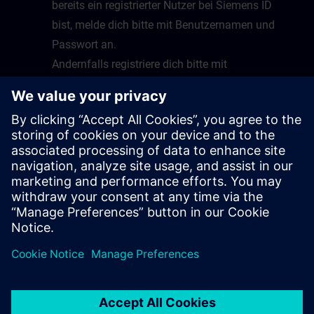
bereits ein registrierter Nutzer bei Siemens ID
bist, melde dich bitte mit Benutzernamen und
Passwort an.
Andernfalls registriere dich bitte mit
Emailadresse und Benutzernamen und folge
dazu den Anweisungen.
Nach erfolgreicher Anmeldung wirst du auf die
Startseite von Virtual Lab geleitet.
Glückwunsch, du kannst nun Virtual Lab nutzen
sobald ein Kurs bereitsteht.