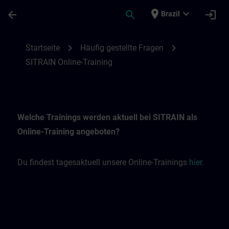
Skip To Main Content
Page Loaded
place
expand_more
arrow_back
search
login
Brazil
SITRAIN Online-Trainings | SITRAIN
chevron_right
chevron_right
Startseite
Häufig gestellte Fragen
SITRAIN Online-Training
Welche Trainings werden aktuell bei SITRAIN als
Online-Training angeboten?
Du findest tagesaktuell unsere Online-Trainings
hier
.