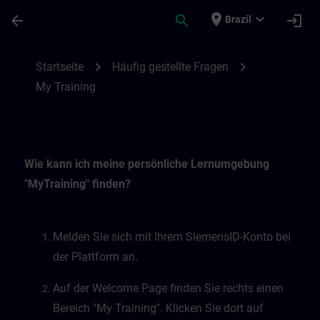
Skip To Main Content
Page Loaded
place
expand_more
arrow_back
search
login
Brazil
My Training | SITRAIN
chevron_right
chevron_right
Startseite
Häufig gestellte Fragen
My Training
Wie kann ich meine persönliche Lernumgebung
"MyTraining" finden?
Melden Sie sich mit Ihrem SiemensID-Konto bei
der Plattform an.
Auf der Welcome Page finden Sie rechts einen
Bereich "My Training". Klicken Sie dort auf