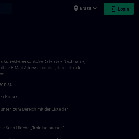
place
expand_more
login
earch
Brazil
Login
gs korrekte persönliche Daten wie Nachname,
tige E-Mail-Adresse angibst, damit du alle
nst.
t bist.
en Kurses.
unten zum Bereich mit der Liste der
die Schaltfläche „Training buchen“.