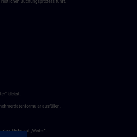
n restlichen Buchungsprozess führt.
r“ klickst.
ilnehmerdatenformular ausfüllen.
den, klicke auf „Weiter“.