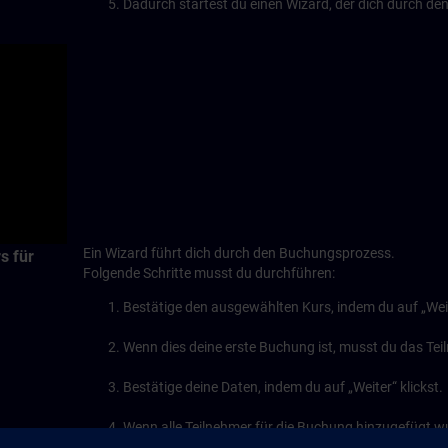
Dadurch startest du einen Wizard, der dich durch de
y
eo
Ein Wizard führt dich durch den Buchungsprozess.
s für
Folgende Schritte musst du durchführen:
Bestätige den ausgewählten Kurs, indem du auf „Weite
Wenn dies deine erste Buchung ist, musst du das Te
Bestätige deine Daten, indem du auf „Weiter“ klickst.
Wenn alle Teilnehmer für die Buchung hinzugefügt wur