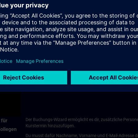
Gib optional Rechnungsdaten ein, falls dein Unterne
Rechnungsstellung hat.
Akzeptiere im letzten Schritt die Allgemeinen Gesch
und Bezahlen“.
Deine Bestellung wurde erfolgreich aufgegeben!
y
eo
Der Buchungs-Wizard ermöglicht es dir, zusätzliche Person
 für
Kurstermin hinzuzufügen.
Kollegen
Du musst dafür Nachname, Vorname und E-Mail-Adresse de