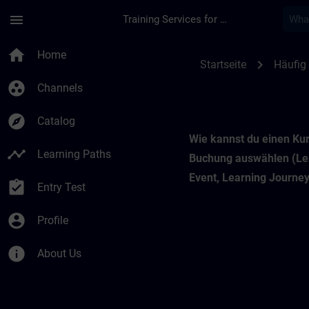
Skip To Main Content
Page Loaded
menu
Training Services for Digital Industries
Kursbuchung | SITR
home
Home
chevron_right
Startseite
Häufig 
group_work
Channels
explore
Catalog
Wie kannst du einen Kur
timeline
Learning Paths
Buchung auswählen (Le
Event, Learning Journey
assignment_turned_in
Entry Test
account_circle
Profile
info
About Us