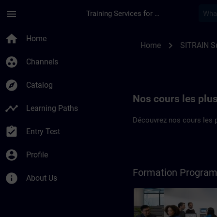
Skip To Main Content
Page Loaded
menu
Training Services for Digital Industries
Cours SITRAIN Suiss
home
Home
chevron_right
Home
SITRAIN S
group_work
Channels
explore
Catalog
Nos cours les plu
timeline
Learning Paths
Découvrez nos cours les p
assignment_turned_in
Entry Test
account_circle
Profile
Formation Progra
info
About Us