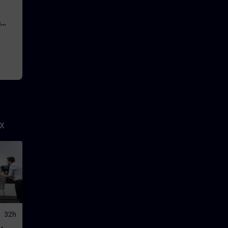
n
x
32h