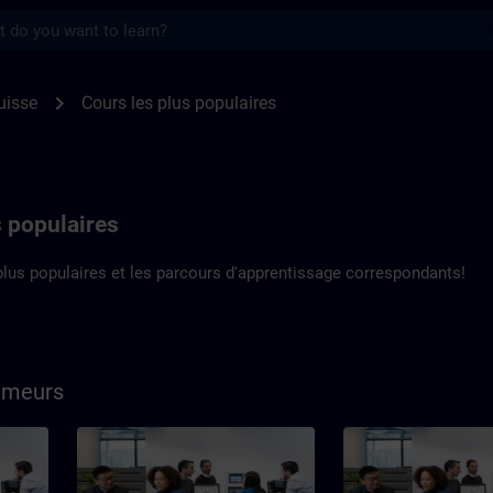
s
e de premier ordre | SITRAIN
chevron_right
uisse
Cours les plus populaires
s populaires
lus populaires et les parcours d'apprentissage correspondants!
mmeurs