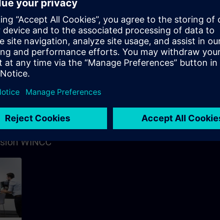
24h
8h
n de
Siemens Certified
ec
Automation Engineer for
SIMATIC Safety -
s
Configuration and
Programming
odèle
00F
Course
ision WINCC