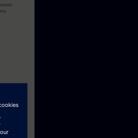
pamento
ento
a engenharia
 Fases de