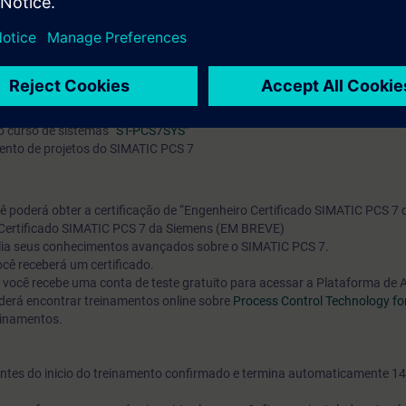
ilhado e configurar a lógica de atribuição de um EPH para alocar um EM
aria elétrica, sistemas de controle e feedback de controle e engenharia
o curso de sistemas
“ST-PCS7SYS”
mento de projetos do SIMATIC PCS 7
cê poderá obter a certificação de “Engenheiro Certificado SIMATIC PCS 7 
 Certificado SIMATIC PCS 7 da Siemens (EM BREVE)
valia seus conhecimentos avançados sobre o SIMATIC PCS 7.
cê receberá um certificado.
o, você recebe uma conta de teste gratuito para acessar a Plataforma de
erá encontrar treinamentos online sobre
Process Control Technology fo
einamentos.
s antes do inicio do treinamento confirmado e termina automaticamente 14