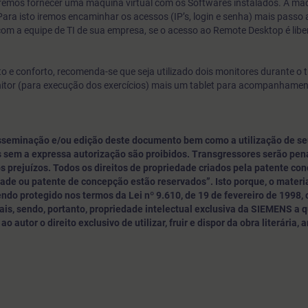
 iremos fornecer uma máquina virtual com os Softwares instalados. A máq
ara isto iremos encaminhar os acessos (IP’s, login e senha) mais passo
com a equipe de TI de sua empresa, se o acesso ao Remote Desktop é libe
 e conforto, recomenda-se que seja utilizado dois monitores durante o 
nitor (para execução dos exercícios) mais um tablet para acompanhame
sseminação e/ou edição deste documento bem como a utilização de se
 sem a expressa autorização são proibidos. Transgressores serão pe
s prejuízos. Todos os direitos de propriedade criados pela patente con
dade ou patente de concepção estão reservados”. Isto porque, o materia
do protegido nos termos da Lei nº 9.610, de 19 de fevereiro de 1998,
is, sendo, portanto, propriedade intelectual exclusiva da SIEMENS a 
o autor o direito exclusivo de utilizar, fruir e dispor da obra literária, a