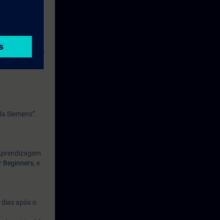
 compartilhado
 de controle de
da Siemens”.
 Aprendizagem
r Beginners
, e
 dias após o