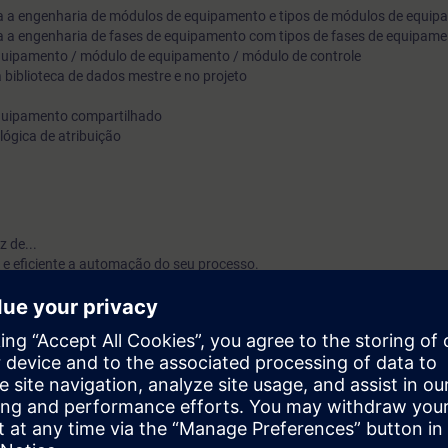
ara a engenharia de módulos de equipamento e tipos de módulos de equi
ara a engenharia de fases de equipamento com tipos de fases de equipam
equipamento / módulo de equipamento / módulo de controle
 biblioteca de dados mestre e no projeto
quipamento compartilhado
lógica de atribuição
 de...
 e eficiente a automação do seu processo.
os Tipos de Módulos de Controle (CMTs) e suas instâncias, empregando 
rar o hardware.
efinir a visualização no sistema operacional.
ntas de engenharia para a criação dos conceitos de tipo-instância.
ância para tipos SFC.
o com “Tipos de Módulos de Equipamento” e as funções técnicas “Tipos de
alização correspondente de forma estruturada.
liotecas de dados mestre e nos projetos.