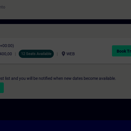
nto
C+00:00)
Book Tr
location_on
.400,00
12 Seats Available
WEB
st list and you will be notified when new dates become available.