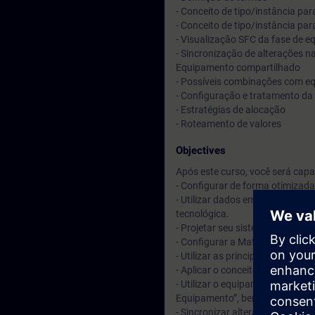
- Conceito de tipo/instância p
- Conceito de tipo/instância p
- Visualização SFC da fase de 
- Sincronização de alterações na
Equipamento compartilhado
- Possíveis combinações com e
- Configuração e tratamento da 
- Estratégias de alocação
- Roteamento de valores
Objectives
Após este curso, você será capaz
- Configurar de forma otimizada
- Utilizar dados em massa com 
tecnológica.
- Projetar seu sistema e configu
- Configurar a Matriz Lógica e d
- Utilizar as principais ferrame
- Aplicar o conceito de tipo-inst
- Utilizar o equipamento técnic
Equipamento”, bem como a visu
- Sincronizar alterações nas bib