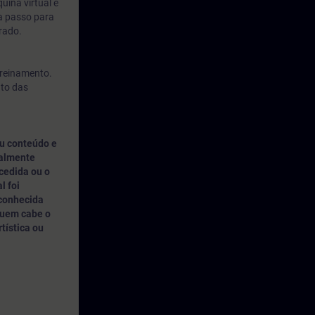
uina virtual é
 a passo para
rado.
treinamento.
nto das
u conteúdo e
nalmente
cedida ou o
l foi
 conhecida
quem cabe o
rtística ou