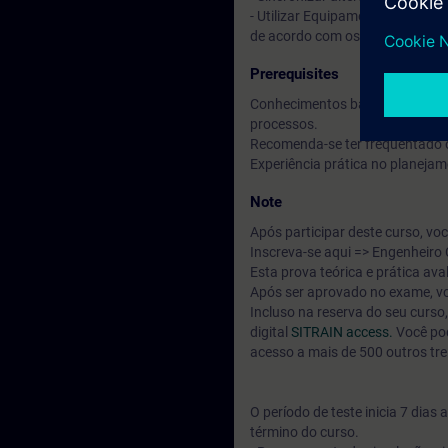
- Utilizar Equipamento Compart
de acordo com os requisitos.
Prerequisites
Conhecimentos básicos de engenh
processos.
Recomenda-se ter frequentado 
Experiência prática no planeja
Note
Após participar deste curso, vo
Inscreva-se aqui => Engenheiro
Esta prova teórica e prática a
Após ser aprovado no exame, vo
Incluso na reserva do seu curs
digital
SITRAIN access.
Você pod
acesso a mais de 500 outros tr
O período de teste inicia 7 dia
término do curso.