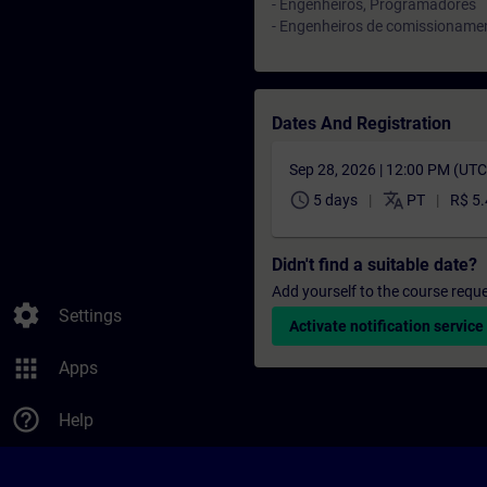
- Engenheiros, Programadores
- Engenheiros de comissioname
Dates And Registration
Sep 28, 2026 | 12:00 PM (UT
schedule
translate
5 days
PT
R$ 5
Didn't find a suitable date?
Add yourself to the course reque
settings
Settings
Activate notification service
apps
Apps
help_outline
Help