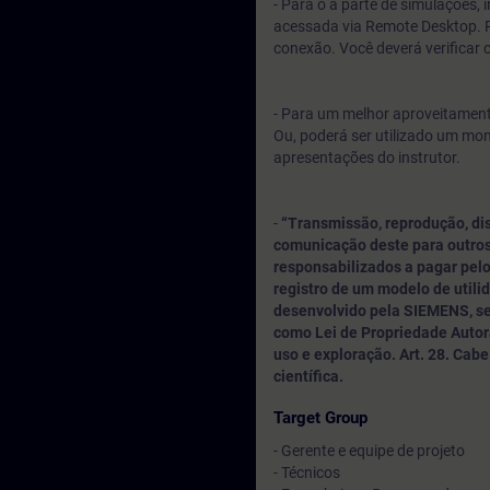
- Para o a parte de simulações,
acessada via Remote Desktop. P
conexão. Você deverá verificar 
- Para um melhor aproveitamento
Ou, poderá ser utilizado um mo
apresentações do instrutor.
-
“Transmissão, reprodução, di
comunicação deste para outros
responsabilizados a pagar pelo
registro de um modelo de utili
desenvolvido pela SIEMENS, sen
como Lei de Propriedade Autora
uso e exploração. Art. 28. Cabe a
científica.
Target Group
- Gerente e equipe de projeto
- Técnicos