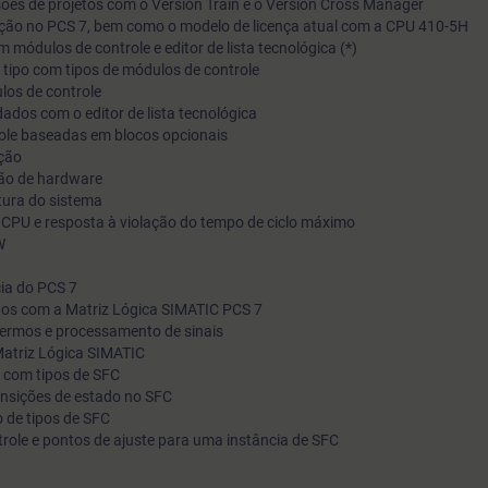
ões de projetos com o Version Train e o Version Cross Manager
uração no PCS 7, bem como o modelo de licença atual com a CPU 410-5H
colocará em prática o conhecimento teórico recém-adquirido.
m módulos de controle e editor de lista tecnológica (*)
 tipo com tipos de módulos de controle
los de controle
dos com o editor de lista tecnológica
role baseadas em blocos opcionais
ção
ção de hardware
tura do sistema
 CPU e resposta à violação do tempo de ciclo máximo
W
cia do PCS 7
tos com a Matriz Lógica SIMATIC PCS 7
 termos e processamento de sinais
Matriz Lógica SIMATIC
l com tipos de SFC
ransições de estado no SFC
 de tipos de SFC
ntrole e pontos de ajuste para uma instância de SFC