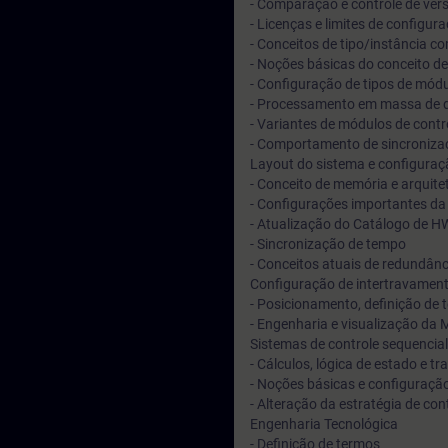
- Comparação e controle de vers
- Licenças e limites de config
- Conceitos de tipo/instância co
- Noções básicas do conceito de
- Configuração de tipos de módu
- Processamento em massa de da
- Variantes de módulos de cont
- Comportamento de sincroniza
Layout do sistema e configura
- Conceito de memória e arquite
- Configurações importantes da
- Atualização do Catálogo de H
- Sincronização de tempo
- Conceitos atuais de redundân
Configuração de intertravamen
- Posicionamento, definição de
- Engenharia e visualização da 
Sistemas de controle sequencia
- Cálculos, lógica de estado e t
- Noções básicas e configuração
- Alteração da estratégia de co
Engenharia Tecnológica
- Definição de termos