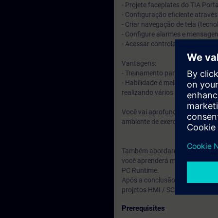
- Projete faceplates do TIA Port
- Configuração eficiente através
- Criar navegação de tela (tecnol
- Configure alarmes e mensage
- Acessar controladores S7
Vantagens:
- Treinamento para o novo siste
- Habilidade é melhor do que a
realizando vários exercícios prát
Você vai aprofundar seus conhec
ambiente de exercícios simulado
Também abordaremos sobre sob
você aprenderá mais sobre as o
PC Runtime.
Após a conclusão do curso, voc
projetos HMI / SCADA com WinCC
Prerequisites