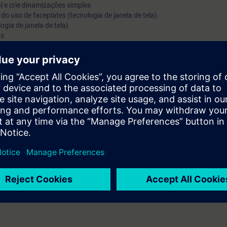
al e crie dinamizações simples
 do uso de faceplates (tecnologia de janela de tela)
ogia de janela de tela)
ns
ma HMI, WinCC Unified, direto do fabricante.
penas conhecimento. Após a conclusão do curso, você terá dominado o W
icos.
imentos teóricos por meio de vários exercícios orientados para a práti
s virtualmente.
re WinCC Unified no ambiente SCADA. Com base no Curso de Sistema 
pções básicas e SCADA individuais, além das funcionalidades básicas do
ê será capaz de usar WinCC Unified PC Runtime com confiança e criar se
 Unified Engineering.