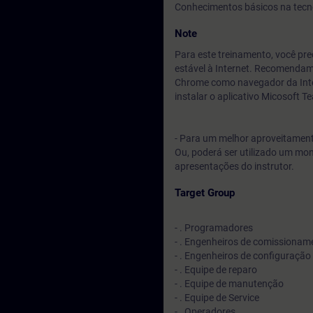
Conhecimentos básicos na tecn
Note
Para este treinamento, você p
estável à Internet. Recomendam
Chrome como navegador da Inte
instalar o aplicativo Micosoft 
- Para um melhor aproveitamento
Ou, poderá ser utilizado um mo
apresentações do instrutor.
Target Group
- . Programadores
- . Engenheiros de comissionam
- . Engenheiros de configuração
- . Equipe de reparo
- . Equipe de manutenção
- . Equipe de Service
- . Operadores