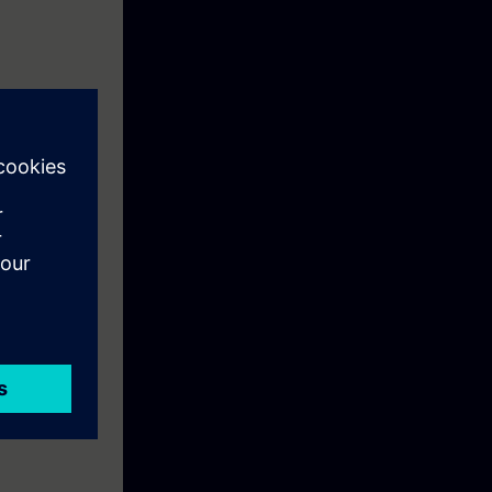
inCC Unified
ca em nosso
(TIA-UWCCM),
 WinCC Unified
us próprios