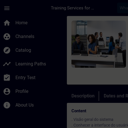
Skip To Main Content
Page Loaded
menu
Training Services for Digital Industries
Course - Treinament
home
Home
group_work
Channels
explore
Catalog
timeline
Learning Paths
assignment_turned_in
Entry Test
account_circle
Profile
Description
Dates and R
info
About Us
Content
. Visão geral do sistema
. Conhecer a interface do usuár