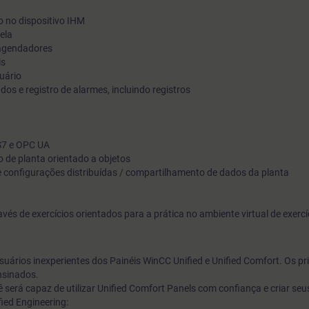
aprenderá os conceitos básicos para utilizar o WinCC Unified e
o no dispositivo IHM
ela
os novos painéis Unified Confort, conhecendo mais sobre o al
 agendadores
performance e desempenho deste novo sistema.
is
uário
dos e registro de alarmes, incluindo registros
S7 e OPC UA
o de planta orientado a objetos
e configurações distribuídas / compartilhamento de dados da planta
és de exercícios orientados para a prática no ambiente virtual de exercí
suários inexperientes dos Painéis WinCC Unified e Unified Comfort. Os pr
nsinados.
 será capaz de utilizar Unified Comfort Panels com confiança e criar seu
ied Engineering: