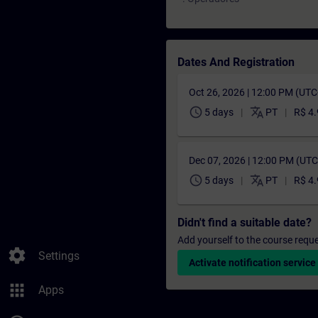
Dates And Registration
Oct 26, 2026 | 12:00 PM (UT
schedule
translate
5 days
PT
R$ 4
Dec 07, 2026 | 12:00 PM (UT
schedule
translate
5 days
PT
R$ 4
Didn't find a suitable date?
Add yourself to the course reque
settings
Settings
Activate notification service
apps
Apps