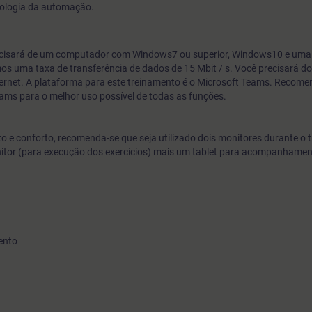
ologia da automação.
recisará de um computador com Windows7 ou superior, Windows10 e um
os uma taxa de transferência de dados de 15 Mbit / s. Você precisará d
rnet. A plataforma para este treinamento é o Microsoft Teams. Recom
Teams para o melhor uso possível de todas as funções.
 e conforto, recomenda-se que seja utilizado dois monitores durante o 
nitor (para execução dos exercícios) mais um tablet para acompanhame
ento