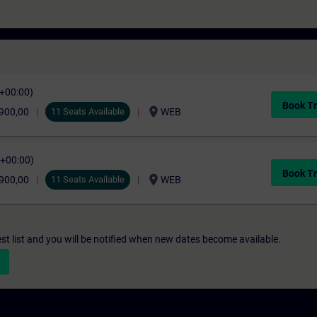
C+00:00)
Book Tr
location_on
.900,00
11 Seats Available
WEB
C+00:00)
Book Tr
location_on
.900,00
11 Seats Available
WEB
st list and you will be notified when new dates become available.