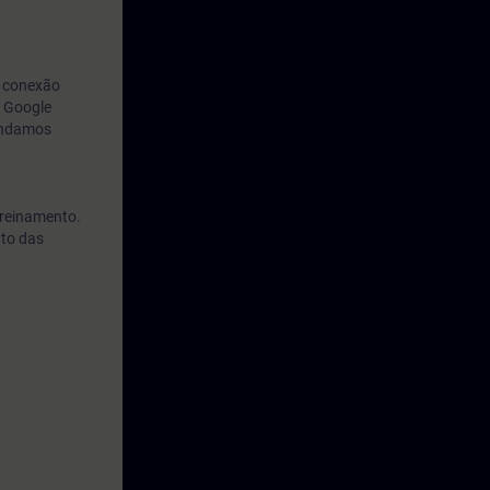
a conexão
o Google
endamos
treinamento.
nto das