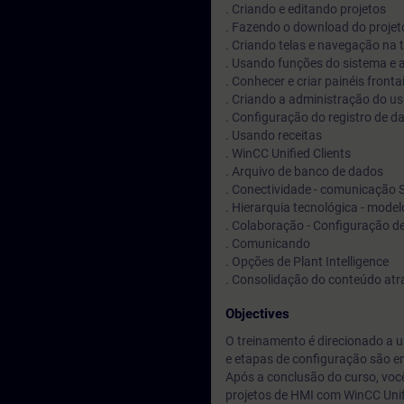
. Criando e editando projetos
. Fazendo o download do projet
. Criando telas e navegação na t
. Usando funções do sistema e
. Conhecer e criar painéis fronta
. Criando a administração do us
. Configuração do registro de da
. Usando receitas
. WinCC Unified Clients
. Arquivo de banco de dados
. Conectividade - comunicação 
. Hierarquia tecnológica - model
. Colaboração - Configuração d
. Comunicando
. Opções de Plant Intelligence
. Consolidação do conteúdo atrav
Objectives
O treinamento é direcionado a u
e etapas de configuração são e
Após a conclusão do curso, você
projetos de HMI com WinCC Unif