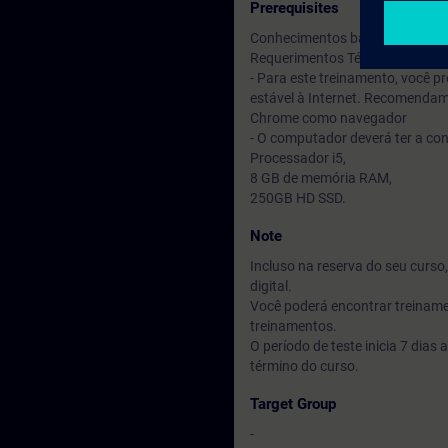
Prerequisites
Conhecimentos básicos em au
Requerimentos Técnicos
- Para este treinamento, você
estável à Internet. Recomendam
Chrome como navegador
- O computador deverá ter a co
Processador i5,
8 GB de memória RAM,
250GB HD SSD.
Note
Incluso na reserva do seu curs
digital.
Você poderá encontrar treiname
treinamentos.
O período de teste inicia 7 dia
término do curso.
Target Group
-