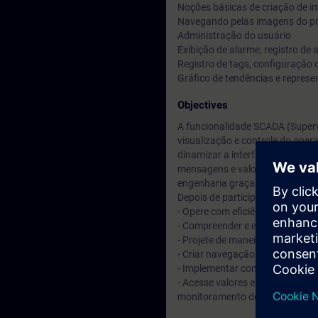
Noções básicas de criação de i
Navegando pelas imagens do p
Administração do usuário
Exibição de alarme, registro de
Registro de tags, configuração 
Gráfico de tendências e repres
Objectives
A funcionalidade SCADA (Supervi
visualização e controle do oper
dinamizar a interface do opera
mensagens e valores e como pro
engenharia graças ao que apren
Depois de participar do curso, v
- Opere com eficiência e confia
- Compreender e editar projet
- Projete de maneira ideal uma i
- Criar navegação na tela e adm
- Implementar conceitos de reg
- Acesse valores específicos do
monitoramento do operador (H