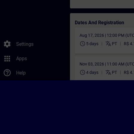
Dates And Registration
Aug 17, 2026 | 12:00 PM (UT
settings
schedule
translate
Settings
5 days
PT
R$ 4
apps
Apps
Nov 03, 2026 | 11:00 AM (UT
help_outline
schedule
translate
Help
4 days
PT
R$ 4
Didn't find a suitable date?
Add yourself to the course reque
Activate notification service