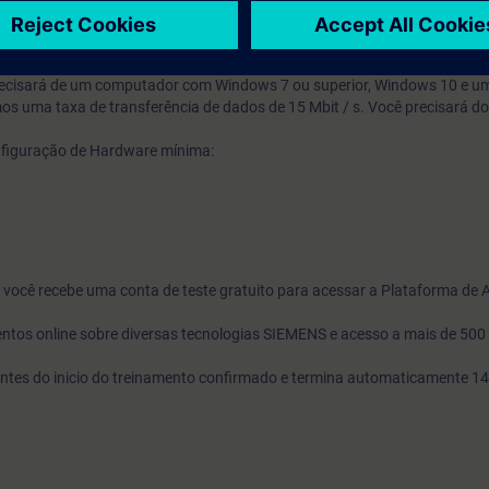
tomação.
 precisará de um computador com Windows 7 ou superior, Windows 10 e 
os uma taxa de transferência de dados de 15 Mbit / s. Você precisará d
nfiguração de Hardware mínima:
o, você recebe uma conta de teste gratuito para acessar a Plataforma de
ntos online sobre diversas tecnologias SIEMENS e acesso a mais de 500
s antes do inicio do treinamento confirmado e termina automaticamente 14