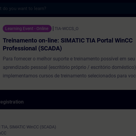
s
 on-line: SIMATIC TIA Portal WinCC Profes
Learning Event - Online
TIA-WCCS_O
Treinamento on-line: SIMATIC TIA Portal WinCC
Professional (SCADA)
Para fornecer o melhor suporte e treinamento possível em se
aprendizado pessoal (escritório próprio / escritório doméstico)
implementamos cursos de treinamento selecionados para voc
de treinamento on-line digital. Nas aulas teóricas (ao vivo) re
nossos palestrantes especializados, forneceremos o conteúdo
treinamento prático descrito nos objetivos de aprendizado co
egistration
PLCSim para execução exercícios práticos. O WinCC Professio
poderoso sistema SCADA no Portal TIA. Deseja modernizar ou
manutenção no seu sistema SCADA ou criar um sistema SCA
al TIA, SIMATIC WinCC (SCADA)
inCC
completamente novo? Participe deste curso de treinamento, d