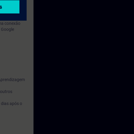
uma conexão
o Google
 Aprendizagem
 outros
 dias após o