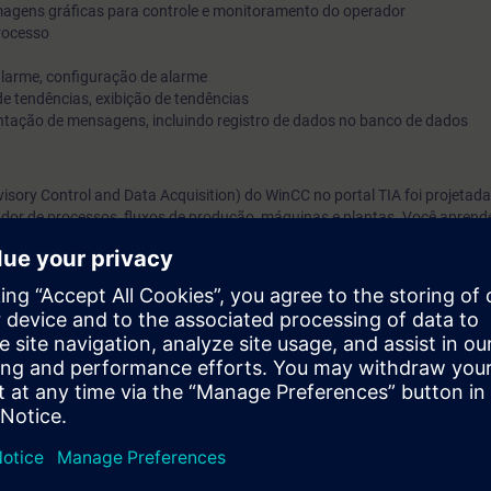
magens gráficas para controle e monitoramento do operador
para ajudá-lo a aprender os princípios básicos.
rocesso
 alarme, configuração de alarme
de tendências, exibição de tendências
entação de mensagens, incluindo registro de dados no banco de dados
sory Control and Data Acquisition) do WinCC no portal TIA foi projetad
ador de processos, fluxos de produção, máquinas e plantas. Você aprend
dor necessária para o seu sistema SCADA. Você também será mostrado c
jetar e implementar os logs apropriados. Você pode usar efetivamente a
deu sobre a operação confiável do sistema.
ocê pode fazer o seguinte:
bilidade o SIMATIC WinCC com base na plataforma de engenharia "TIA Port
os SIMATIC WinCC para uso na área SCADA
nterface do operador e use seletivamente os painéis
inistração de usuários
istro de mensagens, alarmes e valores medidos
 SIMATIC S7 e exiba e processe-os posteriormente no sistema de controle 
MI)