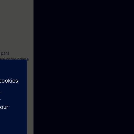
a para
erá como criar e
omo registrar
 fase de
al"
e