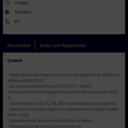
access_time
10 days
sell
TIA-PRO1
translate
PT
Description
Dates and Registration
Content
- Visão geral e recursos essenciais de desempenho da família de
sistemas SIMATIC S7
- Os componentes do Portal TIA: STEP 7, WinCC,
- Processamento de programa no sistema de automação STEP
7;
- Tipos de bloco (OB, FC, FB, DB) e estruturação do programa;
- Operações binárias e digitais no diagrama de funções e ladder
(FBD / LAD);
- Gerenciamento de dados com blocos de dados
- Programação de blocos parametrizáveis