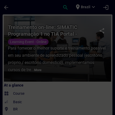
Skip To Main Content
Page Loaded
place
expand_more
arrow_back
search
login
Brazil
Course - Treinamento on-line: SIMATIC Pr
Treinamento on-line: SIMATIC
share
Programação 1 no TIA Portal -
NOTURNO
Learning Event - Online
Para fornecer o melhor suporte e treinamento possível
em seu ambiente de aprendizado pessoal (escritório
próprio / escritório doméstico), implementamos
cursos de tre...
More
At a glance
widgets
Course
Basic
where_to_vote
BR