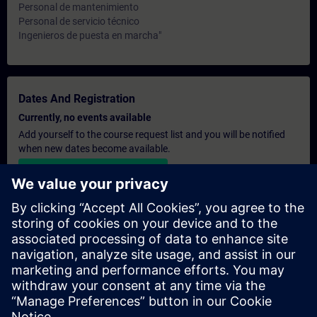
Personal de mantenimiento
Personal de servicio técnico
Ingenieros de puesta en marcha"
Dates And Registration
Currently, no events available
Add yourself to the course request list and you will be notified
when new dates become available.
Activate notification service
Personalised Quotation
If you require a standard list price quotation for this training, for
example for your purchasing department, then please click the
link below. You first need to provide some personal details and
after this a quotation will be emailed to you.