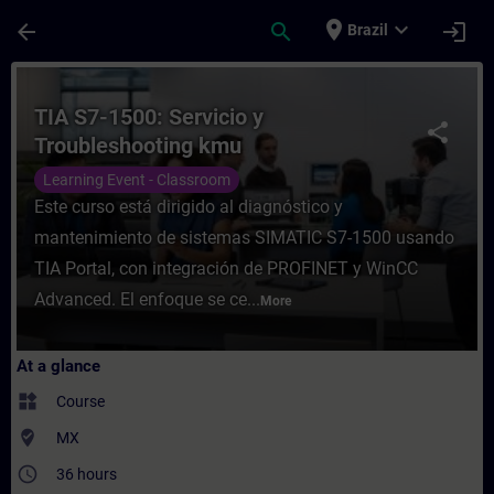
Skip To Main Content
Page Loaded
place
expand_more
arrow_back
search
login
Brazil
Course - TIA S7-1500: Servicio y Troubles
TIA S7-1500: Servicio y
share
Troubleshooting kmu
Learning Event - Classroom
Este curso está dirigido al diagnóstico y
mantenimiento de sistemas SIMATIC S7-1500 usando
TIA Portal, con integración de PROFINET y WinCC
Advanced. El enfoque se ce...
More
At a glance
widgets
Course
where_to_vote
MX
access_time
36 hours