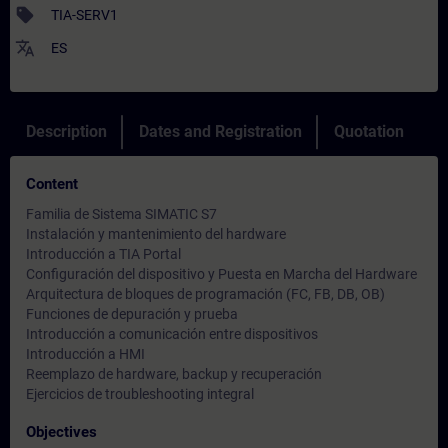
sell
TIA-SERV1
translate
ES
Description
Dates and Registration
Quotation
Content
Familia de Sistema SIMATIC S7
Instalación y mantenimiento del hardware
Introducción a TIA Portal
Configuración del dispositivo y Puesta en Marcha del Hardware
Arquitectura de bloques de programación (FC, FB, DB, OB)
Funciones de depuración y prueba
Introducción a comunicación entre dispositivos
Introducción a HMI
Reemplazo de hardware, backup y recuperación
Ejercicios de troubleshooting integral
Objectives