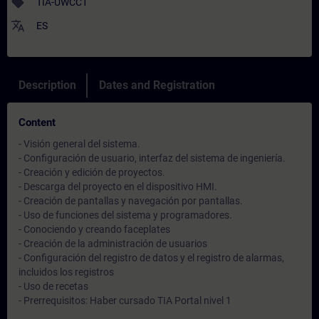
sell
TIA-UWCC1
translate
ES
Description
Dates and Registration
Content
- Visión general del sistema.
- Configuración de usuario, interfaz del sistema de ingeniería.
- Creación y edición de proyectos.
- Descarga del proyecto en el dispositivo HMI.
- Creación de pantallas y navegación por pantallas.
- Uso de funciones del sistema y programadores.
- Conociendo y creando faceplates
- Creación de la administración de usuarios
- Configuración del registro de datos y el registro de alarmas,
incluidos los registros
- Uso de recetas
- Prerrequisitos: Haber cursado TIA Portal nivel 1