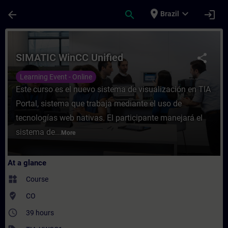
Skip To Main Content
Page Loaded
place
expand_more
arrow_back
search
login
Brazil
Course - SIMATIC WinCC Unified - Training
SIMATIC WinCC Unified
share
Learning Event - Online
Este curso es el nuevo sistema de visualización en TIA
Portal, sistema que trabaja mediante el uso de
tecnologías web nativas. El participante manejará el
sistema de...
More
At a glance
widgets
Course
where_to_vote
CO
access_time
39 hours