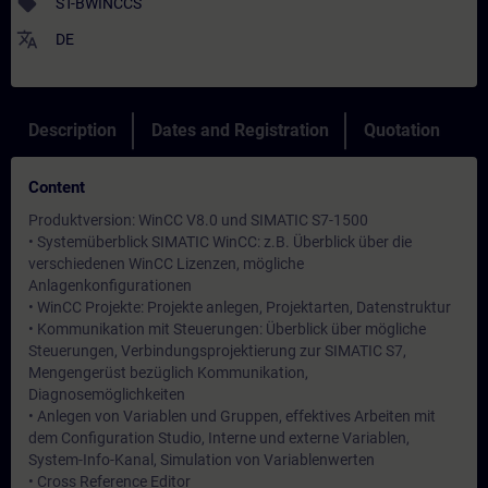
sell
ST-BWINCCS
translate
DE
Description
Dates and Registration
Quotation
Content
Produktversion: WinCC V8.0 und SIMATIC S7-1500
• Systemüberblick SIMATIC WinCC: z.B. Überblick über die
verschiedenen WinCC Lizenzen, mögliche
Anlagenkonfigurationen
• WinCC Projekte: Projekte anlegen, Projektarten, Datenstruktur
• Kommunikation mit Steuerungen: Überblick über mögliche
Steuerungen, Verbindungsprojektierung zur SIMATIC S7,
Mengengerüst bezüglich Kommunikation,
Diagnosemöglichkeiten
• Anlegen von Variablen und Gruppen, effektives Arbeiten mit
dem Configuration Studio, Interne und externe Variablen,
System-Info-Kanal, Simulation von Variablenwerten
• Cross Reference Editor