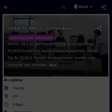
Skip To Main Content
Page Loaded
place
expand_more
arrow_back
search
login
Brazil
Course - SIMATIC WinCC, Systemkurs - Trai
SIMATIC WinCC, Systemkurs
share
Learning Event - Classroom
WinCC V8.x ist das bewährte und leistungsfähige
SCADA-System im Automatisierungsumfeld. Wollen
Sie Ihr SCADA System modernisieren, warten oder
komplett neu erstellen...
More
At a glance
widgets
Course
where_to_vote
CH
access_time
5 days