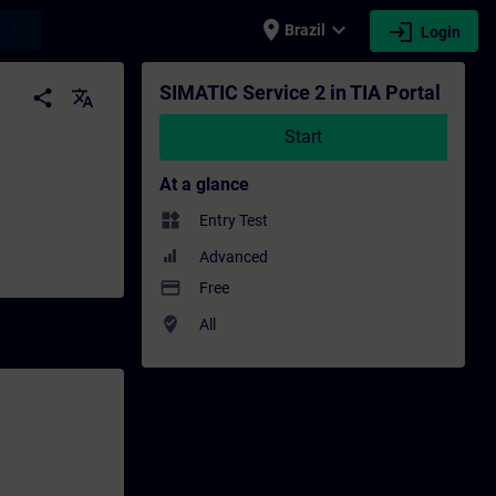
place
expand_more
login
earch
Brazil
Login
- Professional development | SITRAIN
SIMATIC Service 2 in TIA Portal
share
translate
Start
At a glance
widgets
Entry Test
Advanced
payment
Free
where_to_vote
All