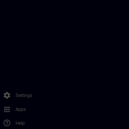
settings
Settings
apps
Apps
help_outline
Help