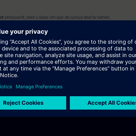
ct
antwoordt, bent u klaar om aan de cursus deel te nemen.
ort, raden wij u aan de cursus
SIMATIC Service 1 in TIA Portal
(TIA-SERV
n.