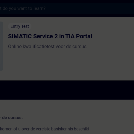
s
vice 2 in TIA Portal - Training - Training 
Entry Test
SIMATIC Service 2 in TIA Portal
Online kwalificatietest voor de cursus
r de cursus:
 komen of u over de vereiste basiskennis beschikt.