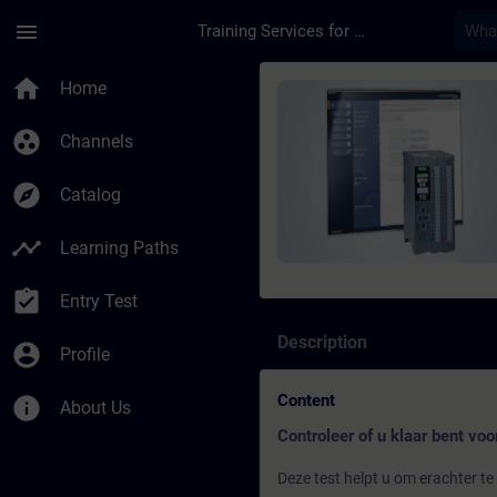
Skip To Main Content
Page Loaded
menu
Training Services for Digital Industries
Course - SIMATIC Ser
home
Home
group_work
Channels
explore
Catalog
timeline
Learning Paths
assignment_turned_in
Entry Test
Description
account_circle
Profile
Content
info
About Us
Controleer of u klaar bent voo
Deze test helpt u om erachter te