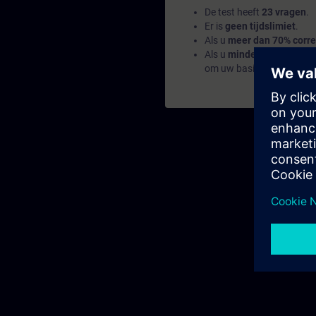
De test heeft
23 vragen
.
Er is
geen tijdslimiet
.
Als u
meer dan 70% corre
Als u
minder dan 70%
sco
om uw basis op te bouwe