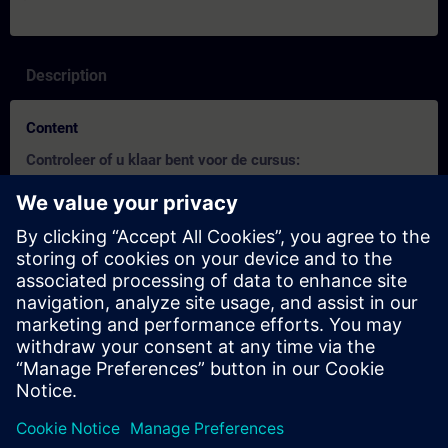
Description
Content
Controleer of u klaar bent voor de cursus:
Deze test helpt u om erachter te komen of u over de vereiste
basiskennis beschikt.
De test heeft
22 vragen
.
Er is
geen tijdslimiet
.
Als u
meer dan 70% correct
antwoordt, bent u klaar om
aan de cursus deel te nemen.
Als u
minder dan 70%
scoort, raden wij u aan de cursus
SIMATIC S7 TIA Portal Programmeren 1 met SCL
(TIA-
SCL1) te volgen om uw basis op te bouwen.