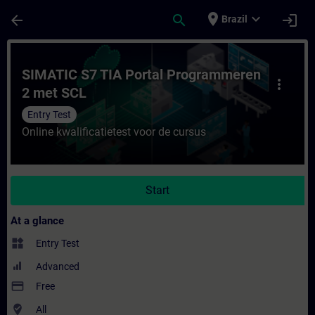
Skip To Main Content
Page Loaded
place
expand_more
arrow_back
search
login
Brazil
Course - SIMATIC S7 TIA Portal Programme
SIMATIC S7 TIA Portal Programmeren
more_vert
2 met SCL
Entry Test
Online kwalificatietest voor de cursus
Start
At a glance
widgets
Entry Test
Advanced
payment
Free
where_to_vote
All