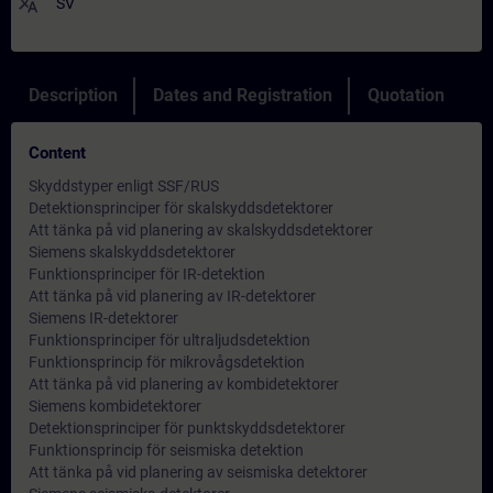
translate
SV
Description
Dates and Registration
Quotation
Content
Skyddstyper enligt SSF/RUS
Detektionsprinciper för skalskyddsdetektorer
Att tänka på vid planering av skalskyddsdetektorer
Siemens skalskyddsdetektorer
Funktionsprinciper för IR-detektion
Att tänka på vid planering av IR-detektorer
Siemens IR-detektorer
Funktionsprinciper för ultraljudsdetektion
Funktionsprincip för mikrovågsdetektion
Att tänka på vid planering av kombidetektorer
Siemens kombidetektorer
Detektionsprinciper för punktskyddsdetektorer
Funktionsprincip för seismiska detektion
Att tänka på vid planering av seismiska detektorer