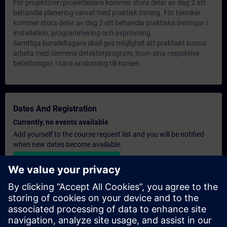
För projektörer/projektledare kommer stora delar av dag 2 att
behandla planering varvat med praktisk övning. För tekniker
kommer stora delar av dag 2 att behandla praktiska övningar i
installation, programmering och avprovning.
Samtliga kursdeltagare skall ges möjlighet att praktiskt kunna
arbeta med Siemens detektorprogram, inom sina respektive
befattningar, i nära anslutning till kursen.
Dates And Registration
Currently, no events available
Add yourself to the course request list and you will be notified
when new dates become available.
Activate notification service
Personalised Quotation
If you require a standard list price quotation for this training, for