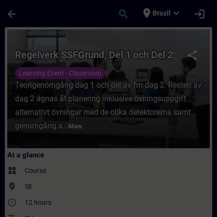
Skip To Main Content
Page Loaded
place
expand_more
arrow_back
search
login
Brazil
Course - Regelverk SSF​Grund, Del 1 och De
Regelverk SSF​Grund, Del 1 och Del 2
share
Learning Event - Classroom
Teorigenomgång dag 1 och del av fm dag 2. Resten av
dag 2 ägnas åt planering inklusive övningsuppgift
alternativt övningar med de olika detektorerna samt
genomgång a...
More
At a glance
widgets
Course
where_to_vote
SE
access_time
12 hours