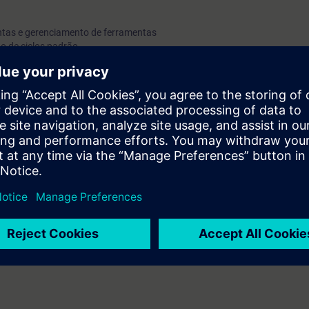
ntas e gerenciamento de ferramentas
o de ciclos padrão
s
icos baseados em determinados programas NC em dispositivos de treinam
mo trabalhar com o SINUMERIK Operate e se familiarizar com os princípi
áticos de operação baseados em determinados programas de peças em no
ortante do treinamento. Para dar aos exercícios uma orientação muito 
e gravação simultânea do SINUMERIK Operate. O conhecimento pode ser 
ltado da aprendizagem aumentado. No final do curso, você poderá oper
rio padrão e fazer alterações nos programas de peças. Assim, você fica
amentas e o risco de operação incorreta será minimizado.
ação e CNC