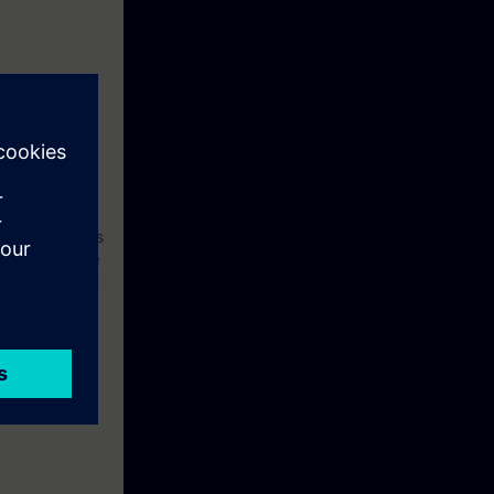
ento
os de
ssos kits de
prática, usamos
transmitido de
ar o SINUMERIK
rá mais