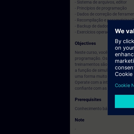
- Sistema de arquivos, editor
- Princípios de programação
- Dados de correção de ferrame
- Recompilação e parametrizaçã
- Backup de dados de programa
- Exercícios operacionais prát
Objectives
Neste curso, você aprenderá co
programação. Os exercícios pr
treinamentos são uma parte imp
a função de simulação gráfica 
uma forma muito clara e o resu
Operate com a interface do usuá
confiante com as máquinas-ferr
Prerequisites
Conhecimento básico de autom
Note
-