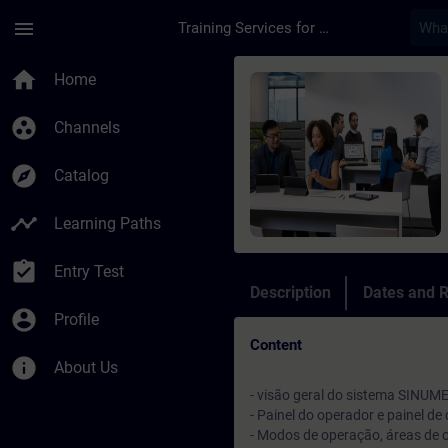
Skip To Main Content
Page Loaded
menu
Training Services for Digital Industries
Course - Operação d
home
Home
group_work
Channels
explore
Catalog
timeline
Learning Paths
assignment_turned_in
Entry Test
Description
Dates and R
account_circle
Profile
Content
info
About Us
- visão geral do sistema SINUM
- Painel do operador e painel d
- Modos de operação, áreas de 