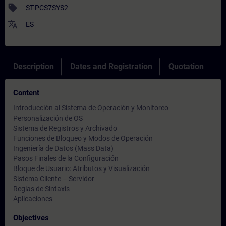
sell
ST-PCS7SYS2
translate
ES
Description
Dates and Registration
Quotation
Content
Introducción al Sistema de Operación y Monitoreo
Personalización de OS
Sistema de Registros y Archivado
Funciones de Bloqueo y Modos de Operación
Ingeniería de Datos (Mass Data)
Pasos Finales de la Configuración
Bloque de Usuario: Atributos y Visualización
Sistema Cliente – Servidor
Reglas de Sintaxis
Aplicaciones
Objectives