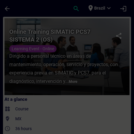
Skip To Main Content
Page Loaded
place
expand_more
arrow_back
search
login
Brazil
Course - Online Training SIMATIC PCS7 SIS
Online Training SIMATIC PCS7
share
SISTEMA 2 (OS)
Learning Event - Online
Dirigido a personal técnico en áreas de
mantenimiento, operación, servicio y proyectos, con
experiencia previa en SIMATIC y PCS7, para el
diagnóstico, intervención y...
More
At a glance
widgets
Course
where_to_vote
MX
access_time
36 hours