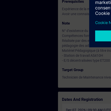
Prerequisites
Expérience de la maintenance éle
Avoir une connaissance du proce
Note
N° d’existence du centre de for
Compétences formateur :
Réalisée par des experts assuran
pédagogie des adultes avec un s
Matériel Pédagogique (à titre ind
- Station de travail AS410H
- E/S décentralisées type ET200
Target Group
Technicien de Maintenance nive
Dates And Registration
Dec 07, 2026 | 09:30 AM (UT