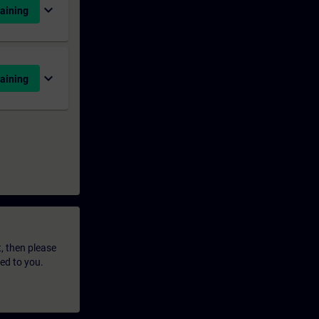
expand_more
aining
expand_more
aining
t, then please
led to you.