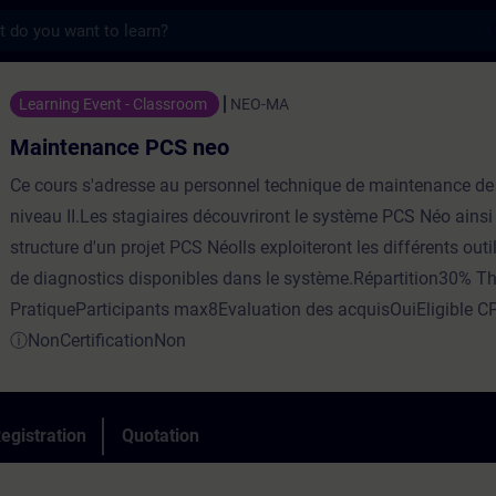
s
 PCS neo - Training - Training - Professi
Learning Event - Classroom
NEO-MA
Maintenance PCS neo
Ce cours s'adresse au personnel technique de maintenance de 
niveau II.Les stagiaires découvriront le système PCS Néo ainsi
structure d'un projet PCS NéoIls exploiteront les différents outil
de diagnostics disponibles dans le système.Répartition30% Th
PratiqueParticipants max8Evaluation des acquisOuiEligible C
ⓘNonCertificationNon
egistration
Quotation