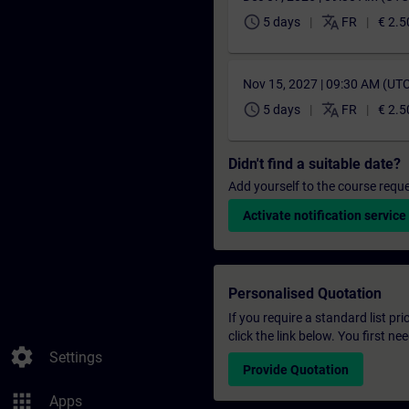
schedule
translate
5 days
FR
€ 2.5
Nov 15, 2027 | 09:30 AM (UT
schedule
translate
5 days
FR
€ 2.5
Didn't find a suitable date?
Add yourself to the course reque
Activate notification service
Personalised Quotation
If you require a standard list pr
click the link below. You first n
settings
Settings
Provide Quotation
apps
Apps