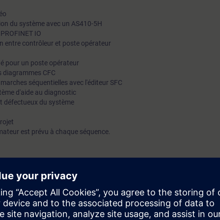
éo
lation du système avec un AS410-5H
u PROFINET IO
n entre contrôleur et poste opérateur
é pour un poste opérateur
des diagrammes CFC
 marches séquentielles avec l'éditeur SFC
tème d'aide au diagnostic
t défectueux du système
rojet
mateur est prévu à chaque séquence.
iaire sera capable de :
e simple.
périphérique.
.
ojet.