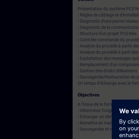
Présentation du système PCS N
- Règles de câblage et d'instal
- Diagnostic d'une panne résea
- Diagnostic de la communicatio
- Structure d'un projet PCS Néo
- Contrôle-commande du procéd
- Analyse du procédé à partir 
- Analyse du procédé à parti des
- Exploitation des messages sys
- Remplacement d'un composan
- Gestion des droits Utilisateurs
- Sauvegarde/Restauration du p
Un temps d’échange avec le for
Objectives
A l’issue de la formation, le stag
- Déterminer l'origine d'une pann
- Échanger un élément matériel 
- Remettre en marche le procédé
- Sauvegarder et restaurer un pr