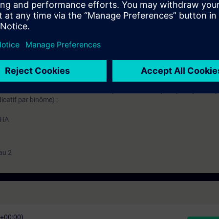
ctrique traditionnelle.
ssus clients.
mation SITRAIN : 11 93 00 205 93
t au quotidien des missions techniques auprès des entreprises, formés et 
uivi et une actualisation de leurs compétences théoriques, pratiques, et
icatif par binôme) :
 HA
au 2
C+00:00)