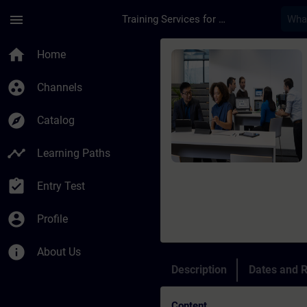
Skip To Main Content
Page Loaded
menu
Training Services for Digital Industries
Course - Maintenance
home
Home
group_work
Channels
explore
Catalog
timeline
Learning Paths
assignment_turned_in
Entry Test
account_circle
Profile
info
About Us
Description
Dates and R
Content