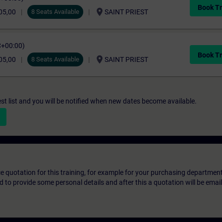
Book Tr
location_on
05,00
8 Seats Available
SAINT PRIEST
C+00:00)
Book Tr
location_on
05,00
8 Seats Available
SAINT PRIEST
st list and you will be notified when new dates become available.
ice quotation for this training, for example for your purchasing departmen
eed to provide some personal details and after this a quotation will be emai