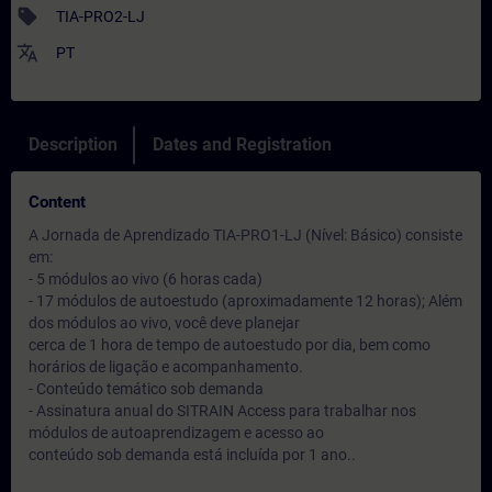
sell
TIA-PRO2-LJ
translate
PT
Description
Dates and Registration
Content
A Jornada de Aprendizado TIA-PRO1-LJ (Nível: Básico) consiste
em:
- 5 módulos ao vivo (6 horas cada)
- 17 módulos de autoestudo (aproximadamente 12 horas); Além
dos módulos ao vivo, você deve planejar
cerca de 1 hora de tempo de autoestudo por dia, bem como
horários de ligação e acompanhamento.
- Conteúdo temático sob demanda
- Assinatura anual do SITRAIN Access para trabalhar nos
módulos de autoaprendizagem e acesso ao
conteúdo sob demanda está incluída por 1 ano..