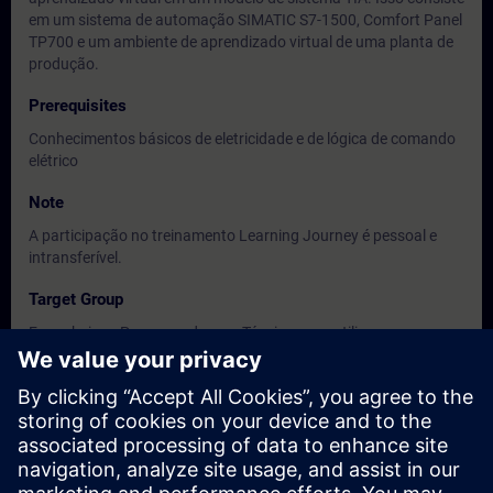
em um sistema de automação SIMATIC S7-1500, Comfort Panel
TP700 e um ambiente de aprendizado virtual de uma planta de
produção.
Prerequisites
Conhecimentos básicos de eletricidade e de lógica de comando
elétrico
Note
A participação no treinamento Learning Journey é pessoal e
intransferível.
Target Group
Engenheiros, Programadores e Técnicos que utilizam ou
venham a utilizar o Simatic S7-1500
Dates And Registration
Currently, no events available