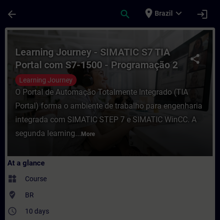
Skip To Main Content
Page Loaded
place
expand_more
arrow_back
search
login
Brazil
Course - Learning Journey - SIMATIC S7 TI
Learning Journey - SIMATIC S7 TIA
share
Portal com S7-1500 - Programação 2
Learning Journey
O Portal de Automação Totalmente Integrado (TIA
Portal) forma o ambiente de trabalho para engenharia
integrada com SIMATIC STEP 7 e SIMATIC WinCC. A
segunda learning...
More
At a glance
widgets
Course
where_to_vote
BR
access_time
10 days