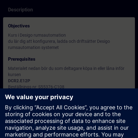
Description
Objectives
Kurs i Desigo rumsautomation
du lär dig att konfigurera, ladda och driftsätter Desigo
rumsautomation systemet
Prerequisites
Materialet nedan bör du som deltagare köpa in eller låna inför
kursen
DCR2.E12P
Beställnings nr: S55376-C108
QMX3.P34
Beställning nr: S55624-H105
UP258D31
Beställning nr: 5WG1258-2DB31
Note
-