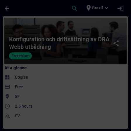
Skip To Main Content
Page Loaded
place
expand_more
arrow_back
search
login
Brazil
Course - Konfiguration och driftsättning a
Konfiguration och driftsättning av DRA
share
Webb utbildning
Freemium
At a glance
widgets
Course
payment
Free
where_to_vote
SE
access_time
2.5 hours
translate
SV