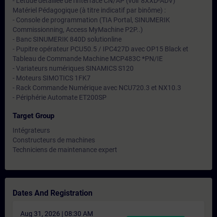
- L'étude détaillée de l'interface CN/AP (voir 8XXD-ADV)
Matériel Pédagogique (à titre indicatif par binôme) :
- Console de programmation (TIA Portal, SINUMERIK
Commissionning, Access MyMachine P2P..)
- Banc SINUMERIK 840D solutionline
- Pupitre opérateur PCU50.5 / IPC427D avec OP15 Black et
Tableau de Commande Machine MCP483C *PN/IE
- Variateurs numériques SINAMICS S120
- Moteurs SIMOTICS 1FK7
- Rack Commande Numérique avec NCU720.3 et NX10.3
- Périphérie Automate ET200SP
Target Group
Intégrateurs
Constructeurs de machines
Techniciens de maintenance expert
Dates And Registration
Aug 31, 2026 | 08:30 AM