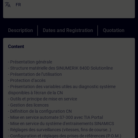
translate
FR
Description
Dates and Registration
Quotation
Content
- Présentation générale
- Structure matérielle des SINUMERIK 840D Solutionline
- Présentation de l’utilisation
- Protection d’accès
- Présentation des variables utiles au diagnostic système
disponibles à l'écran de la CN
- Outils et principe de mise en service
- Gestion des licences
- Définition de la configuration CN
- Mise en service automate S7-300 avec TIA Portal
- Mise en service du système d'entrainements SINAMICS
- Réglages des surveillances (vitesses, fins de course..)
- Configuration et réglages des prises de références (P.O.M.)