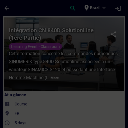
Skip To Main Content
Page Loaded
place
expand_more
arrow_back
search
login
Brazil
Course - Intégration CN 840D SolutionLine 
Intégration CN 840D SolutionLine
share
(1ère Partie)
Learning Event - Classroom
Cette formation concerne les commandes numériques
SINUMERIK type 840D Solutionline associées à un
variateur SINAMICS S120 et possédant une Interface
Homme Machine (I...
More
At a glance
widgets
Course
where_to_vote
FR
access_time
5 days