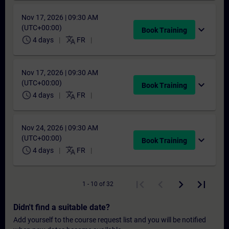
Nov 17, 2026 | 09:30 AM
(UTC+00:00)
expand_more
Book Training
schedule
translate
4 days
FR
Nov 17, 2026 | 09:30 AM
(UTC+00:00)
expand_more
Book Training
schedule
translate
4 days
FR
Nov 24, 2026 | 09:30 AM
(UTC+00:00)
expand_more
Book Training
schedule
translate
4 days
FR
1 - 10 of 32
Didn't find a suitable date?
Add yourself to the course request list and you will be notified