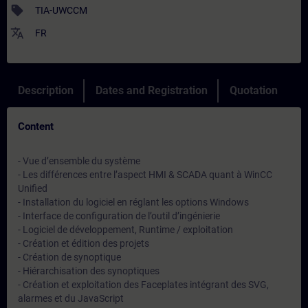
sell
TIA-UWCCM
translate
FR
Description
Dates and Registration
Quotation
Content
- Vue d’ensemble du système
- Les différences entre l’aspect HMI & SCADA quant à WinCC
Unified
- Installation du logiciel en réglant les options Windows
- Interface de configuration de l’outil d’ingénierie
- Logiciel de développement, Runtime / exploitation
- Création et édition des projets
- Création de synoptique
- Hiérarchisation des synoptiques
- Création et exploitation des Faceplates intégrant des SVG,
alarmes et du JavaScript