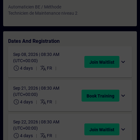
Automaticien BE / Méthode
Technicien de Maintenance niveau 2
Dates And Registration
Sep 08, 2026 | 08:30 AM
(UTC+00:00)
expand_more
Join Waitlist
schedule
translate
4 days
FR
Sep 21, 2026 | 08:30 AM
(UTC+00:00)
expand_more
Book Training
schedule
translate
4 days
FR
Sep 22, 2026 | 08:30 AM
(UTC+00:00)
expand_more
Join Waitlist
schedule
translate
4 days
FR