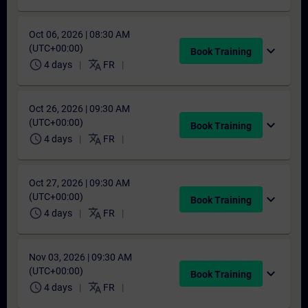
Oct 06, 2026 | 08:30 AM
(UTC+00:00)
expand_more
Book Training
schedule
translate
4 days
FR
Oct 26, 2026 | 09:30 AM
(UTC+00:00)
expand_more
Book Training
schedule
translate
4 days
FR
Oct 27, 2026 | 09:30 AM
(UTC+00:00)
expand_more
Book Training
schedule
translate
4 days
FR
Nov 03, 2026 | 09:30 AM
(UTC+00:00)
expand_more
Book Training
schedule
translate
4 days
FR