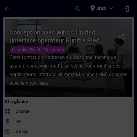
Skip To Main Content
Page Loaded
place
expand_more
arrow_back
search
login
Brazil
Course - Conception avec WinCC Unified (i
Conception avec WinCC Unified
share
(interface opérateur Pupitre Pied
machine) 1ère partie
Learning Event - Classroom
Cette formation s'adresse au personnel technique
ayant à concevoir, mettre en service ou modifier des
applications Interface Homme Machine (IHM) conçues
avec le nouv...
More
At a glance
widgets
Course
where_to_vote
FR
access_time
4 days