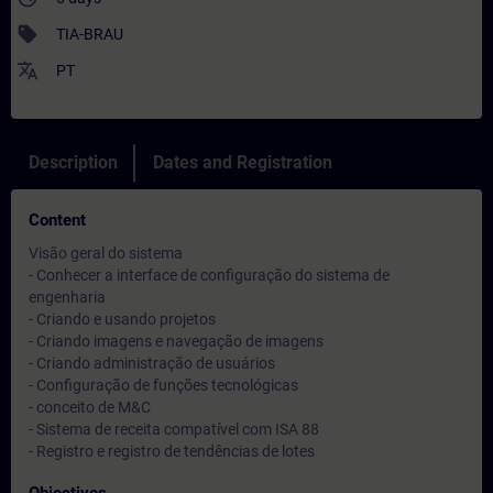
sell
TIA-BRAU
translate
PT
Description
Dates and Registration
Content
Visão geral do sistema
- Conhecer a interface de configuração do sistema de
engenharia
- Criando e usando projetos
- Criando imagens e navegação de imagens
- Criando administração de usuários
- Configuração de funções tecnológicas
- conceito de M&C
- Sistema de receita compatível com ISA 88
- Registro e registro de tendências de lotes