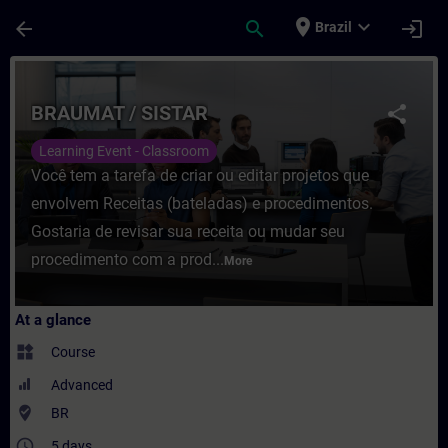
Skip To Main Content
Page Loaded
place
expand_more
arrow_back
search
login
Brazil
Course - BRAUMAT / SISTAR - Training - T
BRAUMAT / SISTAR
share
Learning Event - Classroom
Você tem a tarefa de criar ou editar projetos que
envolvem Receitas (bateladas) e procedimentos.
Gostaria de revisar sua receita ou mudar seu
procedimento com a prod...
More
At a glance
widgets
Course
Advanced
where_to_vote
BR
access_time
5 days