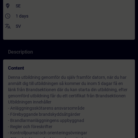
where_to_vote
SE
access_time
1 days
translate
SV
Description
Content
Denna utbildning genomför du själv framför datorn, när du har
anmält dig till utbildningen så kommer du inom 5 dagar få en
länk från Brandsektionen där du kan starta din utbildning, efter
genomförd utbildning får du ett certifikat från Brandsektionen
Utbildningen innehåller
- Anläggningsskötarens ansvarsområde
- Förebyggande brandskyddsåtgärder
- Brandlarmanläggningens uppbyggnad
- Regler och föreskrifter
- Kontrolljournal och orienteringsövningar