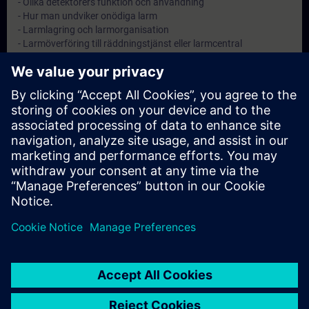
- Olika detektorers funktion och användning
- Hur man undviker onödiga larm
- Larmlagring och larmorganisation
- Larmöverföring till räddningstjänst eller larmcentral
Objectives
Att ge anläggningsskötaren kännedom om sitt ansvar samt god
kunskap inom brandskydd.
Note
-
Target Group
Anläggningsskötare på automatiska brandlarmanläggningar.
© Siemens AG 2026