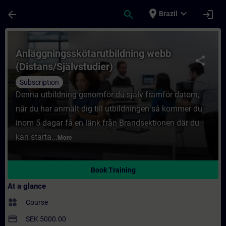
Skip To Main Content
Page Loaded
place
expand_more
arrow_back
search
login
Brazil
Course - Anläggningsskötarutbildning webb
Anläggningsskötarutbildning webb
share
(Distans/Självstudier)
Subscription
Denna utbildning genomför du själv framför datorn,
när du har anmält dig till utbildningen så kommer du
inom 5 dagar få en länk från Brandsektionen där du
kan starta...
More
Book Training
At a glance
widgets
Course
payment
SEK 5000.00