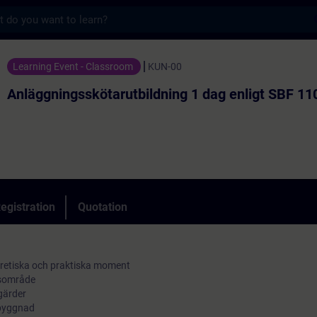
s
skötarutbildning 1 dag enligt SBF 110:8 - 
Learning Event - Classroom
KUN-00
Anläggningsskötarutbildning 1 dag enligt SBF 11
egistration
Quotation
oretiska och praktiska moment
rsområde
gärder
byggnad