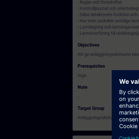
- Regler och föreskrifter
- Kontrolljournal och orienterin
- Olika detektorers funktion oc
- Hur man undviker onödiga lar
- Larmlagring och larmorganisa
- Larmöverföring till räddningstj
Objectives
Att ge anläggningsskötaren kä
Prerequisites
Inga
Note
-
Target Group
Anläggningsskötare på automat