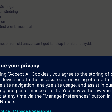
gsövningar
h användning
m
tion
änst eller larmcentral
nnedom om sitt ansvar samt god kunskap inom brandskydd.
iska brandlarmanläggningar.