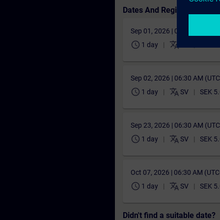
Dates And Registration
Sep 01, 2026 | 06:30 AM (UT
schedule
translate
1 day
SV
SEK 5
Sep 02, 2026 | 06:30 AM (UT
schedule
translate
1 day
SV
SEK 5
Sep 23, 2026 | 06:30 AM (UT
schedule
translate
1 day
SV
SEK 5
Oct 07, 2026 | 06:30 AM (UT
schedule
translate
1 day
SV
SEK 5
Didn't find a suitable date?