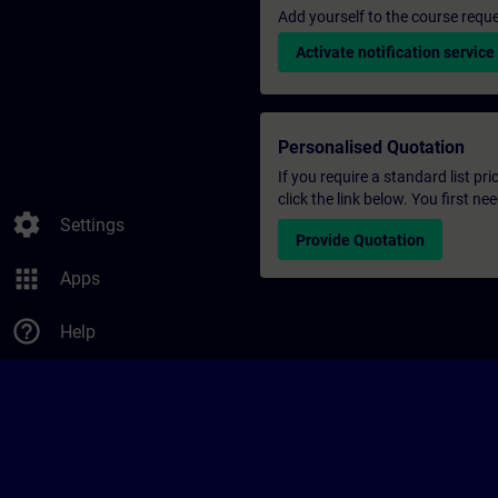
Add yourself to the course reque
Activate notification service
Personalised Quotation
If you require a standard list pr
click the link below. You first n
settings
Settings
Provide Quotation
apps
Apps
help_outline
Help