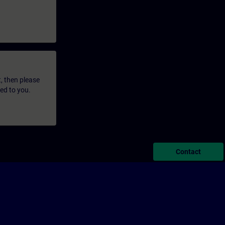
t, then please
led to you.
Contact