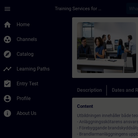
Skip To Main Content
Page Loaded
menu
Training Services for Digital Industries
Course - Anläggnings
home
Home
group_work
Channels
explore
Catalog
timeline
Learning Paths
assignment_turned_in
Entry Test
Description
Dates and R
account_circle
Profile
Content
info
About Us
Utbildningen innehåller både te
- Anläggningsskötarens ansva
- Förebyggande brandskyddsåt
- Brandlarmanläggningens upp