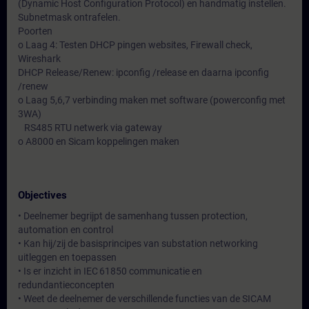
(Dynamic Host Configuration Protocol) en handmatig instellen.
Subnetmask ontrafelen.
Poorten
o Laag 4: Testen DHCP pingen websites, Firewall check,
Wireshark
DHCP Release/Renew: ipconfig /release en daarna ipconfig
/renew
o Laag 5,6,7 verbinding maken met software (powerconfig met
3WA)
RS485 RTU netwerk via gateway
o A8000 en Sicam koppelingen maken
Objectives
• Deelnemer begrijpt de samenhang tussen protection,
automation en control
• Kan hij/zij de basisprincipes van substation networking
uitleggen en toepassen
• Is er inzicht in IEC 61850 communicatie en
redundantieconcepten
• Weet de deelnemer de verschillende functies van de SICAM