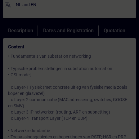
translate
NL
and
EN
Description
Dates and Registration
Quotation
Content
• Fundamentals van substation networking
• Typische problemstellingen in substation automation
• OSI-model,
o Layer-1 Fysiek (met concrete uitleg van fysieke media zoals
koper en glasvezel)
o Layer 2 communicatie (MAC adressering, switches, GOOSE
en SMV)
o Layer 3 IP netwerken (routing, ARP en subnetting)
o Layer-4 Transport Layer (TCP en UDP)
• Netwerkredundantie
• Toepassingsgebieden en beperkingen van RSTP, HSR en PRP