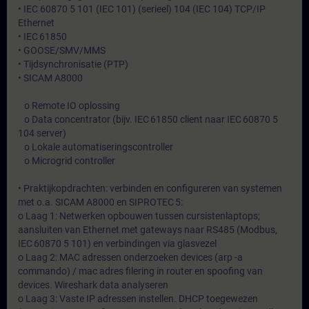
• IEC 60870 5 101 (IEC 101) (serieel) 104 (IEC 104) TCP/IP
Ethernet
• IEC 61850
• GOOSE/SMV/MMS
• Tijdsynchronisatie (PTP)
• SICAM A8000
o Remote IO oplossing
o Data concentrator (bijv. IEC 61850 client naar IEC 60870 5
104 server)
o Lokale automatiseringscontroller
o Microgrid controller
• Praktijkopdrachten: verbinden en configureren van systemen
met o.a. SICAM A8000 en SIPROTEC 5:
o Laag 1: Netwerken opbouwen tussen cursistenlaptops;
aansluiten van Ethernet met gateways naar RS485 (Modbus,
IEC 60870 5 101) en verbindingen via glasvezel
o Laag 2: MAC adressen onderzoeken devices (arp -a
commando) / mac adres filering in router en spoofing van
devices. Wireshark data analyseren
o Laag 3: Vaste IP adressen instellen. DHCP toegewezen