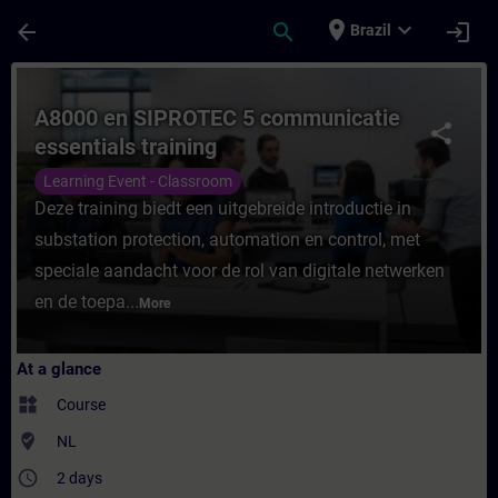
Skip To Main Content
Page Loaded
place
expand_more
arrow_back
search
login
Brazil
Course - A8000 en SIPROTEC 5 communicatie
A8000 en SIPROTEC 5 communicatie
share
essentials training
Learning Event - Classroom
Deze training biedt een uitgebreide introductie in
substation protection, automation en control, met
speciale aandacht voor de rol van digitale netwerken
en de toepa...
More
At a glance
widgets
Course
where_to_vote
NL
access_time
2 days