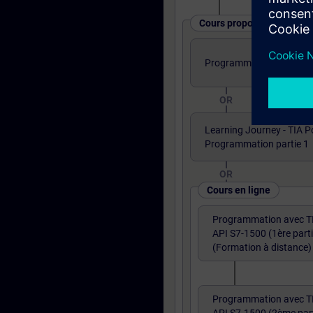
Cours proposés sous diff
Programmation TIA PORTA
OR
Learning Journey - TIA P
Programmation partie 1
OR
Cours en ligne
Programmation avec T
API S7-1500 (1ère parti
(Formation à distance)
Programmation avec T