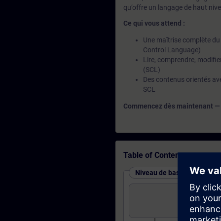
qu’offre un langage de haut niv
Ce qui vous attend :
Une maîtrise complète du
Control Language)
Lire, comprendre, modifie
(SCL)
Des contenus orientés ave
SCL
Commencez dès maintenant — et 
Table of Contents
Niveau de base : cours et t