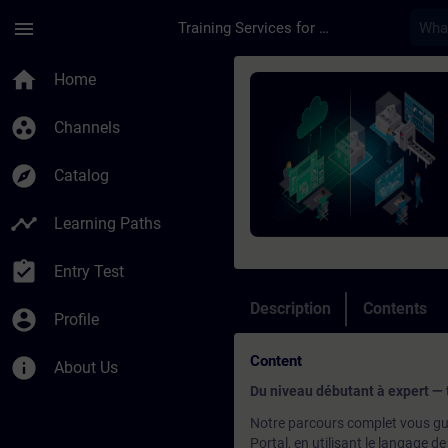
Skip To Main Content
Page Loaded
menu
Training Services for Digital Industries
Course - Programmati
home
Home
group_work
Channels
explore
Catalog
timeline
Learning Paths
assignment_turned_in
Entry Test
Description
Contents
account_circle
Profile
Content
info
About Us
Du niveau débutant à expert — 
Notre parcours complet vous gu
Portal, en utilisant le langage