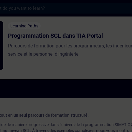
s
on SCL dans TIA Portal - Training - Train
Learning Paths
Programmation SCL dans TIA Portal
Parcours de formation pour les programmeurs, les ingénieu
service et le personnel d’ingénierie
tout en un seul parcours de formation structuré.
ide de manière progressive dans l’univers de la programmation SIMATIC 
 de haut niveau SCL. À travers des exemples complexes, nous vous montro