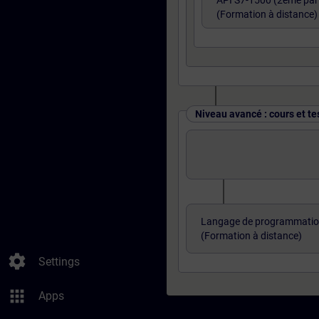
API S7-1500 (2ème part
(Formation à distance)
Niveau avancé : cours et te
Langage de programmatio
(Formation à distance)
settings
Settings
apps
Apps