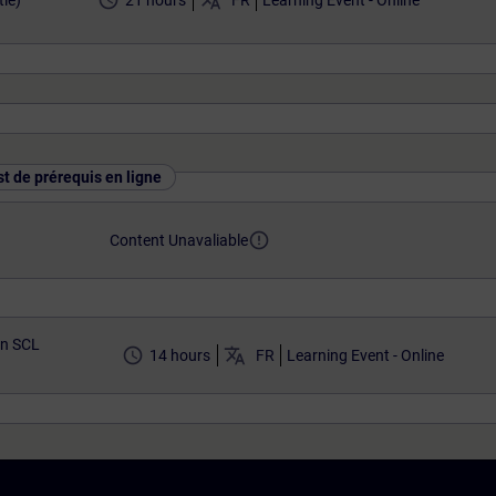
access_time
translate
ie)
21 hours
FR
Learning Event - Online
st de prérequis en ligne
error_outline
Content Unavaliable
n SCL
access_time
translate
14 hours
FR
Learning Event - Online