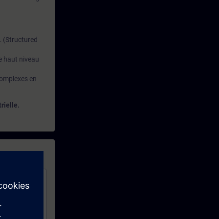
L (Structured
e haut niveau
 complexes en
rielle.