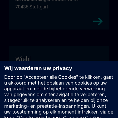
70435 Stuttgart
Wiehl
Unitechnik Systems GmbH
Einfahrt Schild "DIGI:LAB"
Fritz-Kotz-Str. 14
51674 Wiehl