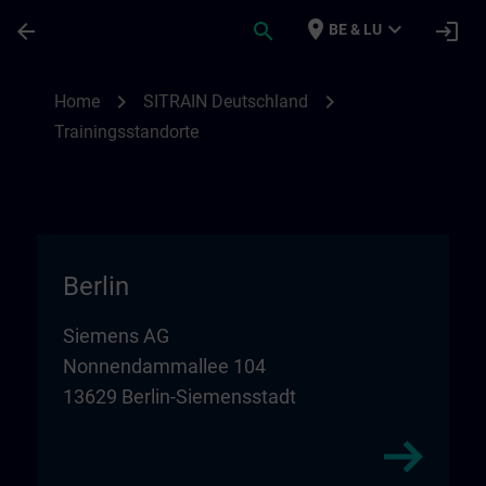
Ga naar de hoofdinhoud
Pagina geladen
place
expand_more
arrow_back
search
login
BE & LU
Trainingsstandorte in Deutschland | SITR
chevron_right
chevron_right
Home
SITRAIN Deutschland
Trainingsstandorte
Berlin
Siemens AG
Nonnendammallee 104
13629 Berlin-Siemensstadt