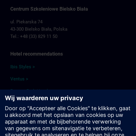
Centrum Szkoleniowe Bielsko Biała
ul. Piekarska 74
43-300 Bielsko Biała,
Polska
Tel.: +48 (33) 829 11 50
Hotel recommendations
Ibis Styles >
Ventus >
Papuga Park Hotel >
Qubus Hotel >
Park Hotel Diament Bielsko-Biała >
Travel information