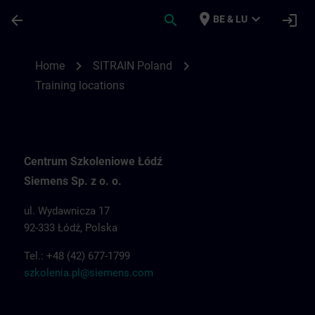
Ga naar de hoofdinhoud
Pagina geladen
place
expand_more
arrow_back
search
login
BE & LU
Training locations for SITRAIN Poland | S
chevron_right
chevron_right
Home
SITRAIN Poland
Training locations
Centrum Szkoleniowe Łódź
Siemens Sp. z o. o.
ul. Wydawnicza 17
92-333 Łódź, Polska
Tel.: +48 (42) 677-1799
szkolenia.pl@siemens.com