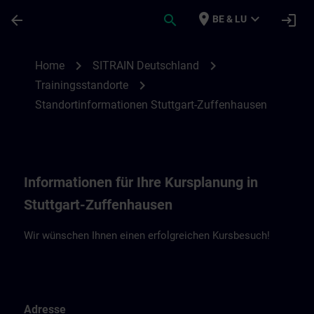
Ga naar de hoofdinhoud
Pagina geladen
place
expand_more
arrow_back
search
login
BE & LU
Standortinformationen Stuttgart-Zuffenh
chevron_right
chevron_right
Home
SITRAIN Deutschland
chevron_right
Trainingsstandorte
Standortinformationen Stuttgart-Zuffenhausen
Informationen für Ihre Kursplanung in
Stuttgart-Zuffenhausen
Wir wünschen Ihnen einen erfolgreichen Kursbesuch!
Adresse