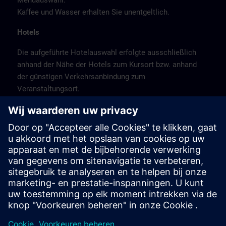
Menüauswahl.
Kaffee und Wasser erhalten Sie unentgeltlich.
Hotels
Die aufgeführte Hotelauswahl erfolgte ausschließlich
anhand der Nähe der Hotels zum Kursort bzw. anhand
der günstigen Verkehrsanbindung zum
Veranstaltungsort.
Es handelt sich hierbei nicht um Siemens-
Vertragshotels, daher können wir für die Qualität der
Hotels keine Gewähr übernehmen.
Bitte beachten Sie, dass München Messestadt ist.
Buchen Sie daher frühzeitig.
Stornierung
Bitte stornieren Sie schriftlich.