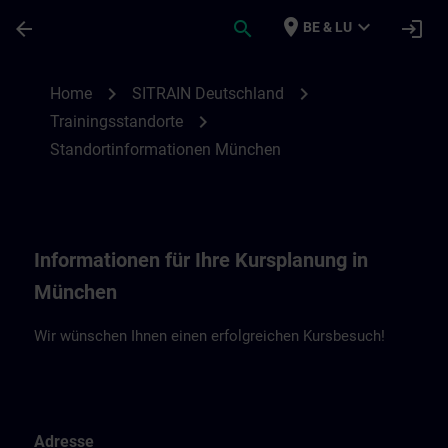
Ga naar de hoofdinhoud
Pagina geladen
place
expand_more
arrow_back
search
login
BE & LU
Standortinformationen München | SITRAI
chevron_right
chevron_right
Home
SITRAIN Deutschland
chevron_right
Trainingsstandorte
Standortinformationen München
Informationen für Ihre Kursplanung in
München
Wir wünschen Ihnen einen erfolgreichen Kursbesuch!
Adresse