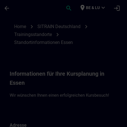
Ga naar de hoofdinhoud
Pagina geladen
place
expand_more
arrow_back
search
login
BE & LU
Standortinformationen Essen | SITRAIN
chevron_right
chevron_right
Home
SITRAIN Deutschland
chevron_right
Trainingsstandorte
Standortinformationen Essen
Informationen für Ihre Kursplanung in
Essen
Wir wünschen Ihnen einen erfolgreichen Kursbesuch!
Adresse