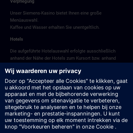
Verpflegung
Unser Siemens-Kasino bietet Ihnen eine große
Menüauswahl.
Kaffee und Wasser erhalten Sie unentgeltlich.
Hotels
Die aufgeführte Hotelauswahl erfolgte ausschließlich
anhand der Nähe der Hotels zum Kursort bzw. anhand
der günstigen Verkehrsanbindung zum
Veranstaltungsort.
Es handelt sich hierbei nicht um Siemens-
Vertragshotels, daher können wir für die Qualität der
Hotels keine Gewähr übernehmen.
Stornierung
Bitte stornieren Sie schriftlich.