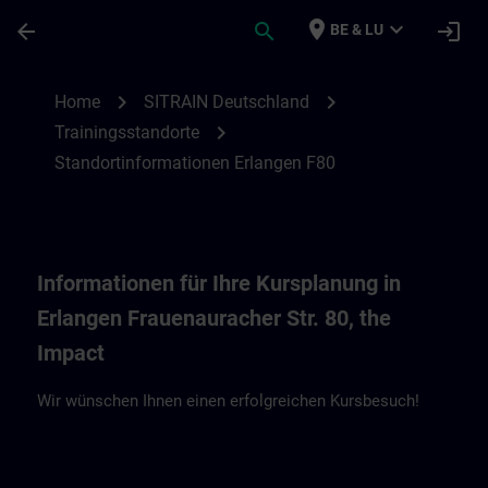
Ga naar de hoofdinhoud
Pagina geladen
place
expand_more
arrow_back
search
login
BE & LU
Standortinformationen Erlangen F80, the 
chevron_right
chevron_right
Home
SITRAIN Deutschland
chevron_right
Trainingsstandorte
Standortinformationen Erlangen F80
Informationen für Ihre Kursplanung in
Erlangen Frauenauracher Str. 80, the
Impact
Wir wünschen Ihnen einen erfolgreichen Kursbesuch!