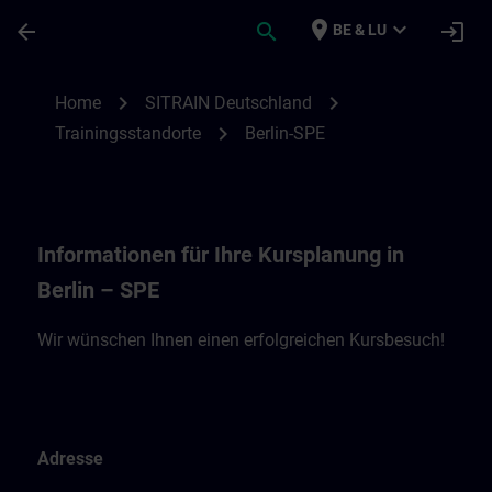
Ga naar de hoofdinhoud
Pagina geladen
place
expand_more
arrow_back
search
login
BE & LU
Standortinformationen Berlin – SPE | SIT
chevron_right
chevron_right
Home
SITRAIN Deutschland
chevron_right
Trainingsstandorte
Berlin-SPE
Informationen für Ihre Kursplanung in
Berlin – SPE
Wir wünschen Ihnen einen erfolgreichen Kursbesuch!
Adresse