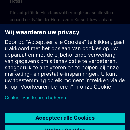
Hotels
Die aufgeführte Hotelauswahl erfolgte ausschließlich
anhand der Nähe der Hotels zum Kursort bzw. anhand
der günstigen Verkehrsanbindung zum
Veranstaltungsort.
Es handelt sich hierbei nicht um Siemens-
Vertragshotels, daher können wir für die Qualität der
Hotels keine Gewähr übernehmen.
Stornierung
Bitte stornieren Sie schriftlich.