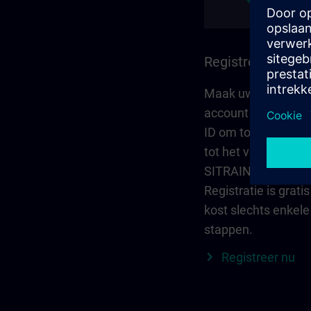
Registreer en log
Maak uw persoonli
account aan via S
ID om toegang te kr
tot het volledige
SITRAIN-aanbod.
Registratie is gratis
kost slechts enkele
stappen.
Registreer nu