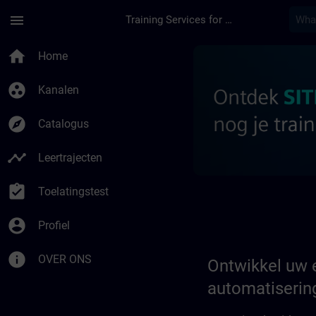
Ga naar de hoofdinhoud
Pagina geladen
menu
Training Services for Digital Industries
Ontwikkel uw experti
home
Home
group_work
Kanalen
explore
Catalogus
timeline
Leertrajecten
assignment_turned_in
Toelatingstest
account_circle
Profiel
info
OVER ONS
Ontwikkel uw e
automatiserin