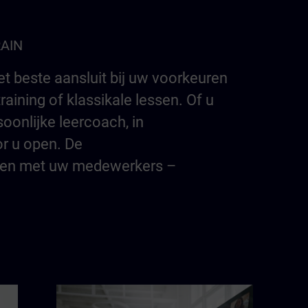
RAIN
t beste aansluit bij uw voorkeuren
aining of klassikale lessen. Of u
soonlijke leercoach, in
or u open. De
amen met uw medewerkers –