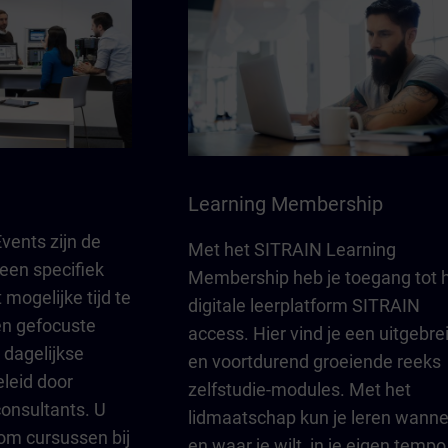
Learning Membership
vents zijn de
Met het SITRAIN Learning
een specifiek
Membership heb je toegang tot 
 mogelijke tijd te
digitale leerplatform SITRAIN
en gefocuste
access. Hier vind je een uitgebre
dagelijkse
en voortdurend groeiende reeks
leid door
zelfstudie-modules. Met het
consultants. U
lidmaatschap kun je leren wann
 om cursussen bij
en waar je wilt, in je eigen tempo