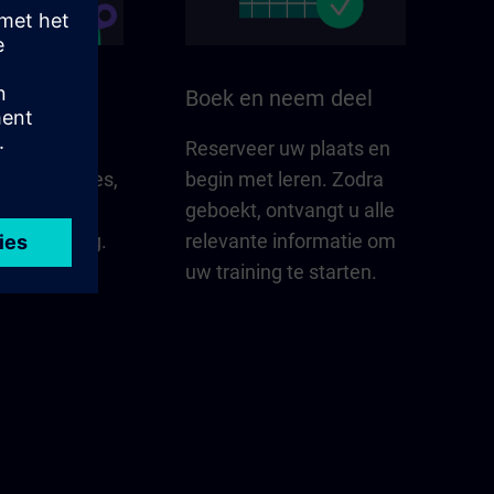
n uw regio
Boek en neem deel
elangrijk is
Reserveer uw plaats en
gio – updates,
begin met leren. Zodra
tacten en
geboekt, ontvangt u alle
n oogopslag.
relevante informatie om
uw training te starten.
erkennen