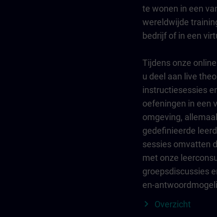
te wonen in een va
wereldwijde trainin
bedrijf of in een vir
Tijdens onze online
u deel aan live the
instructiesessies e
oefeningen in een v
omgeving, allemaa
gedefinieerde leer
sessies omvatten di
met onze leerconsu
groepsdiscussies e
en-antwoordmogeli
Overzicht