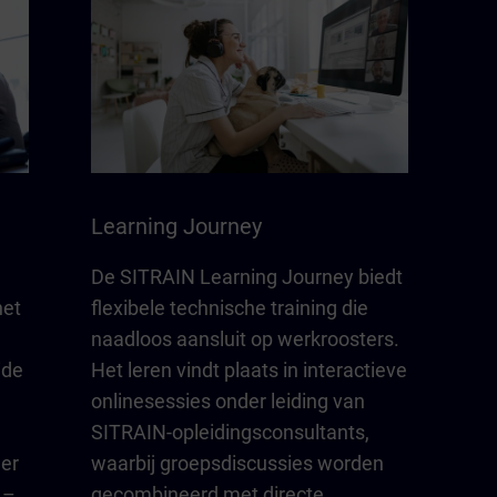
Learning Journey
De SITRAIN Learning Journey biedt
het
flexibele technische training die
naadloos aansluit op werkroosters.
ide
Het leren vindt plaats in interactieve
onlinesessies onder leiding van
SITRAIN-opleidingsconsultants,
eer
waarbij groepsdiscussies worden
 –
gecombineerd met directe