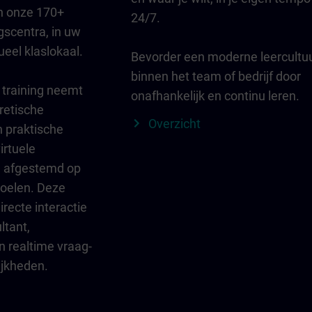
n onze 170+
24/7.
gscentra, in uw
tueel klaslokaal.
Bevorder een moderne leercultu
binnen het team of bedrijf door
 training neemt
onafhankelijk en continu leren.
oretische
Overzicht
n praktische
irtuele
l afgestemd op
doelen. Deze
recte interactie
ltant,
n realtime vraag-
jkheden.