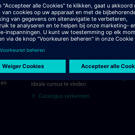
 in
Vind de juiste cursus
SITRAIN i
voor jou
jke
Alles wat b
iemens
voor uw re
Zoek direct met
ijgen
lokale con
trefwoorden en filters –
meer in éé
of verken op categorie in
de catalogus om uw
Regio v
 en
ideale cursus te vinden.
Catalogus verkennen