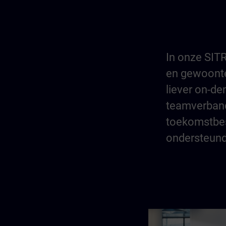
In onze SITR
en gewoonten
liever on-de
teamverband
toekomstbes
ondersteund