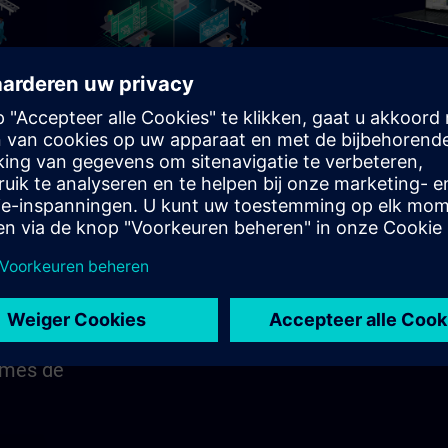
h 30m
136h 20m
ates
Programmation SCL dans
Programmation d'
TIA Portal
de sécurité ( Safet
Integrated) avec T
es
Parcours de formation pour les
Parcours de formation
 de
programmeurs, les ingénieurs de
programmeurs, aux ing
l
mise en service et le personnel
mise en service et au 
d’ingénierie
d'ingénierie
Leertrajecten
Leertrajecten
tres
èmes de