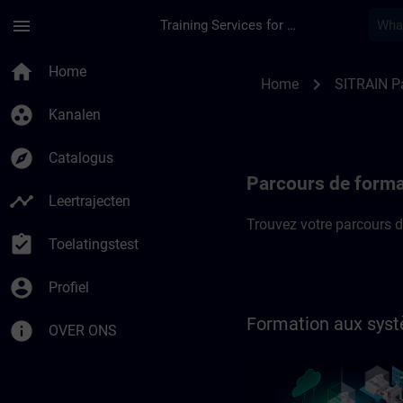
Ga naar de hoofdinhoud
Pagina geladen
menu
Training Services for Digital Industries
SITRAIN Parcours de
home
Home
chevron_right
Home
SITRAIN P
group_work
Kanalen
explore
Catalogus
Parcours de forma
timeline
Leertrajecten
Trouvez votre parcours d
assignment_turned_in
Toelatingstest
account_circle
Profiel
Formation aux syst
info
OVER ONS