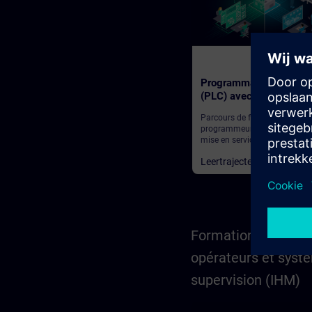
210
Programmation d’autom
(PLC) avec TIA Portal
Parcours de formation pour l
programmeurs, les ingénieurs
mise en service et le personne
d’ingénierie
Leertrajecten
Formation aux pupi
opérateurs et syst
supervision (IHM)