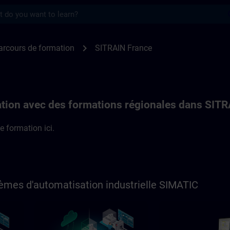
s
 formation en France | SITRAIN
chevron_right
arcours de formation
SITRAIN France
tion avec des formations régionales dans SIT
e formation ici.
èmes d'automatisation industrielle SIMATIC