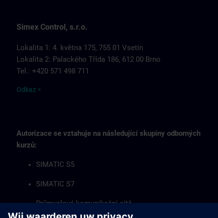
Simex Control, s.r.o.
Lokalita 1: 4. května 175, 755 01 Vsetín
Lokalita 2: Palackého Třída 186, 612 00 Brno
Tel.: +420 571 498 711
Odkaz >
Autorizace se vztahuje na následující skupiny odborných
kurzů:
SIMATIC S5
SIMATIC S7
Průmyslové komunikační sítě