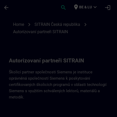
Ga naar de hoofdinhoud
Pagina geladen
place
expand_more
arrow_back
search
login
BE & LU
Schválení partneři SITRAIN SITRAIN Česká
chevron_right
chevron_right
Home
SITRAIN Česká republika
Autorizovaní partneři SITRAIN
Autorizovaní partneři SITRAIN
Školicí partner společnosti Siemens je instituce
oprávněná společností Siemens k poskytování
certifikovaných školicích programů v oblasti technologií
Siemens s využitím schválených lektorů, materiálů a
metodik.