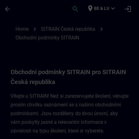
Ga naar de hoofdinhoud
Pagina geladen
place
expand_more
arrow_back
search
login
BE & LU
Obchodní podmínky SITRAIN pro Českou r
chevron_right
chevron_right
Home
SITRAIN Česká republika
Obchodní podmínky SITRAIN
Obchodní podmínky SITRAIN pro SITRAIN
Česká republika
Vítejte u SITRAIN! Než si zarezervujete školení, věnujte
prosím chvilku seznámení se s našimi obchodními
podmínkami. Jsou rozděleny do dvou úrovní, aby
vám poskytly jasné a relevantní informace v
závislosti na typu školení, které si vyberete.