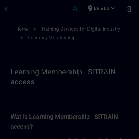
Ga naar de hoofdinhoud
Pagina geladen
place
expand_more
arrow_back
search
login
BE & LU
Learning Membership | SITRAIN
chevron_right
Home
Training Services for Digital Industry
chevron_right
Learning Membership
Learning Membership | SITRAIN
access
Wat is Learning Membership | SITRAIN
access?