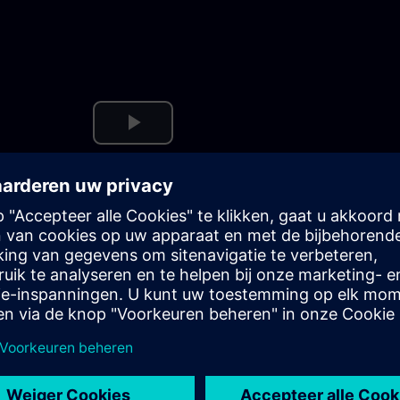
Play
Video
ership-abonnement omvat: