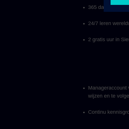
365 dagen onbeper
24/7 leren wereld
2 gratis uur in S
Manageraccount v
wijzen en te volg
Continu kennisgr