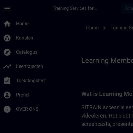
Ga naar de hoofdinhoud
Pagina geladen
menu
Training Services for Digital Industries
Learning Membershi
home
Home
chevron_right
Home
Training Se
group_work
Kanalen
explore
Catalogus
Learning Membe
timeline
Leertrajecten
assignment_turned_in
Toelatingstest
Wat is Learning Me
account_circle
Profiel
SITRAIN access is een 
info
OVER ONS
videoleren. Het biedt k
screencasts, presenta