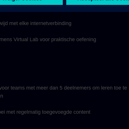
kte toegang tot alle cursussen en leertrajecten
wijd met elke internetverbinding
iemens Virtual Lab voor praktische oefening
oor teams met meer dan 5 deelnemers om leren toe te
en
oei met regelmatig toegevoegde content