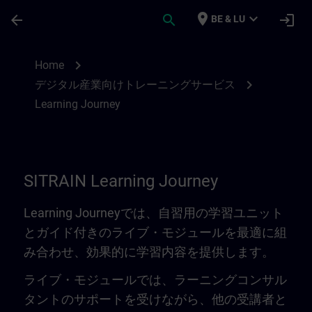
Ga naar de hoofdinhoud
Pagina geladen
place
expand_more
arrow_back
search
login
BE & LU
Learning Journey | SITRAIN
chevron_right
Home
chevron_right
デジタル産業向けトレーニングサービス
Learning Journey
SITRAIN Learning Journey
Learning Journeyでは、自習用の学習ユニット
とガイド付きのライブ・モジュールを最適に組
み合わせ、効果的に学習内容を提供します。
ライブ・モジュールでは、ラーニングコンサル
タントのサポートを受けながら、他の受講者と