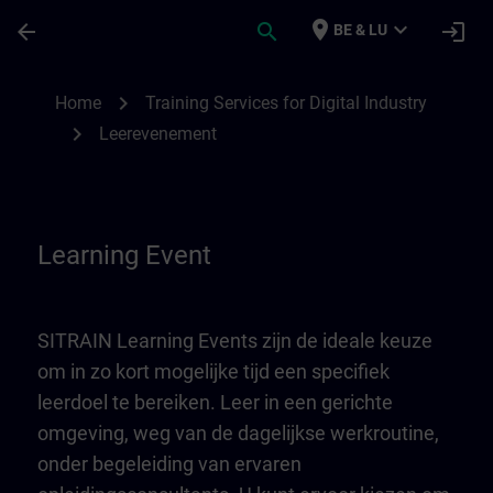
Ga naar de hoofdinhoud
Pagina geladen
place
expand_more
arrow_back
search
login
BE & LU
Learning Event | SITRAIN
chevron_right
Home
Training Services for Digital Industry
chevron_right
Leerevenement
Learning Event
SITRAIN Learning Events zijn de ideale keuze
om in zo kort mogelijke tijd een specifiek
leerdoel te bereiken. Leer in een gerichte
omgeving, weg van de dagelijkse werkroutine,
onder begeleiding van ervaren