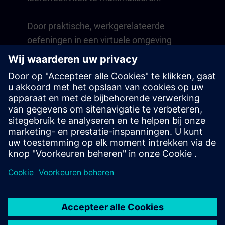
Door praktische, werkgerelateerde
oefeningen in een virtuele omgeving
ontwikkel je vaardigheden die direct
toepasbaar zijn in je dagelijkse
werkzaamheden. Het leren gaat verder na
de cursus met een lidmaatschap van één
jaar voor ons digitale leerplatform SITRAIN
access.
Overzicht