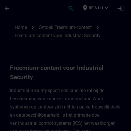
Ga naar de hoofdinhoud
Pagina geladen
place
expand_more
arrow_back
search
login
BE & LU
Freemium-content voor Industrial Security
chevron_right
chevron_right
Home
Ontdek Freemium-content
Freemium-content voor Industrial Security
Freemium-content voor Industrial
Security
Industrial Security speelt een cruciale rol bij de
bescherming van kritieke infrastructuur. Waar IT-
systemen op kantoor zich richten op vertrouwelijkheid
en databeschikbaarheid, is het primaire doel
van industrial control systems (ICS) het waarborgen