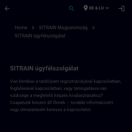
Ga naar de hoofdinhoud
Pagina geladen
place
expand_more
arrow_back
search
login
BE & LU
A SITRAIN Magyarország elérhetőségei | 
chevron_right
chevron_right
Home
SITRAIN Magyarország
SITRAIN ügyfélszolgálat
SITRAIN ügyfélszolgálat
Van kérdése a tanfolyam regisztrációjával kapcsolatban,
foglalásával kapcsolatban, vagy támogatásra van
szüksége a megfelelő képzés kiválasztásához?
Csapatunk készen áll Önnek – további információért
vagy útmutatásért keresse a kapcsolatot.