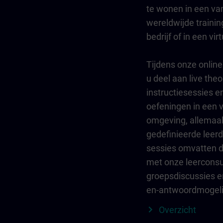
te wonen in een va
wereldwijde trainin
bedrijf of in een vir
Tijdens onze online
u deel aan live the
instructiesessies e
oefeningen in een v
omgeving, allemaa
gedefinieerde leer
sessies omvatten di
met onze leerconsu
groepsdiscussies e
en-antwoordmogeli
Overzicht