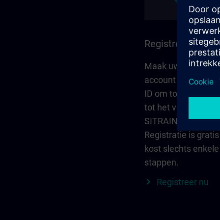
Registreer en log
Maak uw persoonli
account aan via S
ID om toegang te kr
tot het volledige
SITRAIN-aanbod.
Registratie is gratis
kost slechts enkele
stappen.
Registreer nu