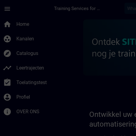
Ga naar de hoofdinhoud
Pagina geladen
menu
Training Services for Digital Industries
Ontwikkel uw experti
home
Home
group_work
Kanalen
explore
Catalogus
timeline
Leertrajecten
assignment_turned_in
Toelatingstest
account_circle
Profiel
info
OVER ONS
Ontwikkel uw e
automatiserin