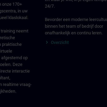
n onze 170+
24/7.
gscentra, in uw
tueel klaslokaal.
Bevorder een moderne leercultu
binnen het team of bedrijf door
 training neemt
onafhankelijk en continu leren.
oretische
Overzicht
n praktische
irtuele
l afgestemd op
doelen. Deze
recte interactie
ltant,
n realtime vraag-
jkheden.