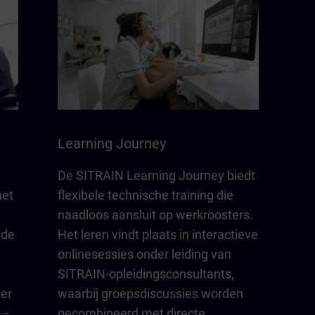
Learning Journey
De SITRAIN Learning Journey biedt
het
flexibele technische training die
naadloos aansluit op werkroosters.
ide
Het leren vindt plaats in interactieve
onlinesessies onder leiding van
SITRAIN-opleidingsconsultants,
eer
waarbij groepsdiscussies worden
 –
gecombineerd met directe