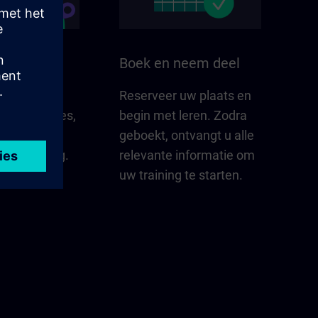
n uw regio
Boek en neem deel
elangrijk is
Reserveer uw plaats en
gio – updates,
begin met leren. Zodra
tacten en
geboekt, ontvangt u alle
n oogopslag.
relevante informatie om
uw training te starten.
erkennen