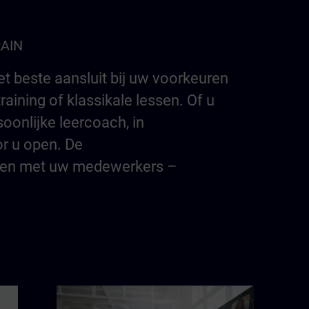
RAIN
t beste aansluit bij uw voorkeuren
aining of klassikale lessen. Of u
soonlijke leercoach, in
or u open. De
amen met uw medewerkers –