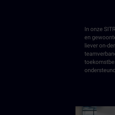
In onze SITR
en gewoonten
liever on-de
teamverband
toekomstbes
ondersteund