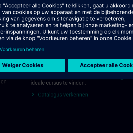
 in
Vind de juiste cursus
SITRAIN i
voor jou
jke
Alles wat b
iemens
voor uw re
Zoek direct met
ijgen
lokale con
trefwoorden en filters –
meer in éé
of verken op categorie in
de catalogus om uw
Regio v
 en
ideale cursus te vinden.
Catalogus verkennen