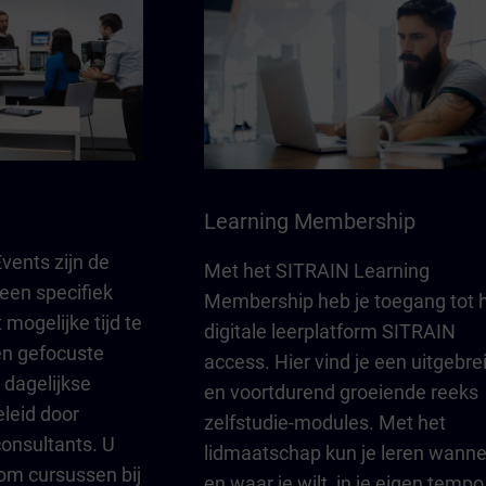
Learning Membership
vents zijn de
Met het SITRAIN Learning
een specifiek
Membership heb je toegang tot 
 mogelijke tijd te
digitale leerplatform SITRAIN
en gefocuste
access. Hier vind je een uitgebre
dagelijkse
en voortdurend groeiende reeks
leid door
zelfstudie-modules. Met het
consultants. U
lidmaatschap kun je leren wann
 om cursussen bij
en waar je wilt, in je eigen tempo