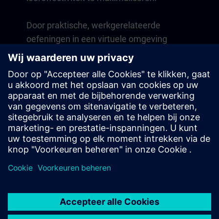
Door praktische, werkgerelateerde
oefeningen in een virtuele omgeving
ontwikkel je vaardigheden die direct
toepasbaar zijn in je dagelijkse
werkzaamheden. Het leren gaat verder na
de cursus met een lidmaatschap van één
jaar voor ons digitale leerplatform SITRAIN
access.
Overzicht