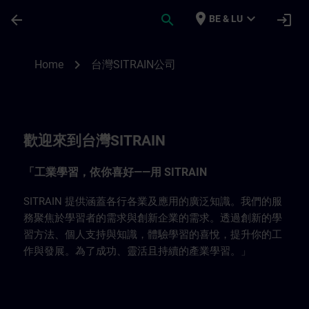
Ga naar de hoofdinhoud
Pagina geladen
place
expand_more
arrow_back
search
login
BE & LU
台灣SITRAIN公司 | SITRAIN
chevron_right
Home
台灣SITRAIN公司
歡迎來到台灣SITRAIN
「工業學習，依你喜好——用 SITRAIN
SITRAIN 提供涵蓋各行各業及應用的廣泛知識。我們的服
務聚焦於學習者的需求與創新企業的需求。透過創新的學
習方法、個人支持與知識，體驗學習的喜悅，提升你的工
作與發展。為了成功、靈活且持續的產業學習。」