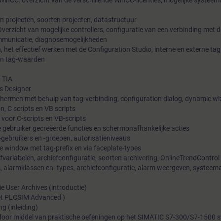
nCC: overzicht van de verschillende WinCC-licenties, mogelijke systeemc
n projecten, soorten projecten, datastructuur
verzicht van mogelijke controllers, configuratie van een verbinding met 
ommunicatie, diagnosemogelijkheden
 het effectief werken met de Configuration Studio, interne en externe tag
an tag-waarden
 TIA
s Designer
hermen met behulp van tag-verbinding, configuration dialog, dynamic wiz
n, C scripts en VB scripts
 voor C-scripts en VB-scripts
de gebruiker gecreëerde functies en schermonafhankelijke acties
gebruikers en -groepen, autorisatieniveaus
re window met tag-prefix en via faceplate-types
fvariabelen, archiefconfiguratie, soorten archivering, OnlineTrendControl
 alarmklassen en -types, archiefconfiguratie, alarm weergeven, systeem
e User Archives (introductie)
t PLCSIM Advanced )
g (inleiding)
 door middel van praktische oefeningen op het SIMATIC S7-300/S7-1500