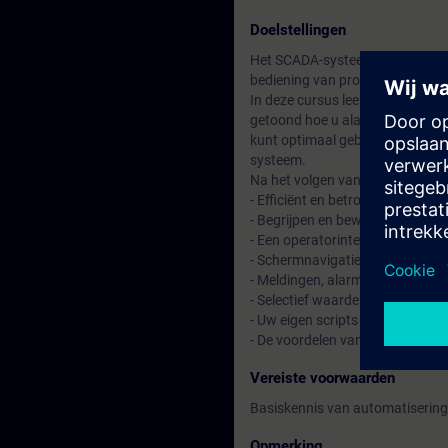
Doelstellingen
Het SCADA-systeem (Supervisory
bediening van processen, produc
In deze cursus leert u hoe u S
getoond hoe u alarmen en variab
kunt optimaal gebruik maken van
systeem.
Na het volgen van de cursus kun
- Efficiënt en betrouwbaar SIM
- Begrijpen en bewerken van SI
- Een operatorinterface optimaa
- Schermnavigatie en gebruikers
- Meldingen, alarmen en meetwa
- Selectief waarden in SIMATIC 
- Uw eigen scripts ontwikkelen
- De voordelen van de openheid
Vereiste voorwaarden
Basiskennis van automatisering
Opmerking