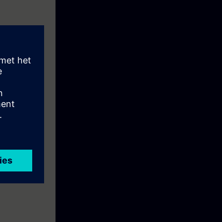
atie en
k wordt u
plementeren. U
nen van het
erken.