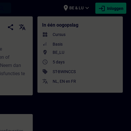
place
expand_more
login
earch
BE & LU
Inloggen
ing | SITRAIN
In één oogopslag
share
translate
widgets
Cursus
Basis
e
where_to_vote
BE_LU
en of
access_time
5 days
 Neem dan
sell
ST-BWINCCS
isfuncties te
translate
NL
,
EN
en
FR