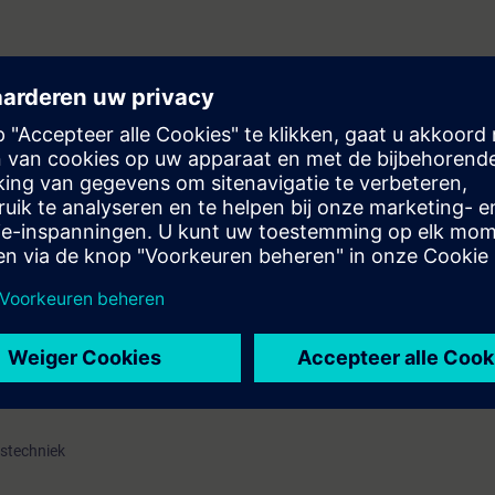
 Control and Data Acquisition) WinCC V8.x is ontworpen voor de visualis
tiestromen, machines en installaties.
IMATIC WinCC eenvoudig en snel kunt gebruiken voor uw toepassingen. Oo
elen kunt archiveren en hoe u de juiste archieven kunt ontwerpen en im
 de engineeringfase dankzij wat u heeft geleerd over het effectief bedie
t u:
ATIC WinCC bedienen
MATIC WinCC-projecten
l ontwerpen en van faceplates doeltreffend gebruiken
administratie creëren
arden archiveren
S7 lezen en schrijven en deze waarden in WinCC weergeven en verder verw
 van WinCC begrijpen
stechniek