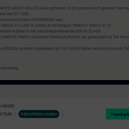
SIMATIC WinCC V8.x (SCADA systeem). In de cursus wordt gewerkt met ee
met een S7-1500.
 Advanced cursus ST-BWINOND aan.
WinCC V7.x zijn te vinden in het leerpad "SIMATIC WinCC V7.x".
pe onderverdeeld in het machinegerelateerde deel en SCADA.
 SIMATIC WinCC Advanced (beide producten zijn gebaseerd op TIA Porta
al (SCADA systeem gebaseerd op TIA Portal) bieden we de cursussen T
tuitvoering
C+00:00)
.675,00
8 Beschikbare stoelen
Training 