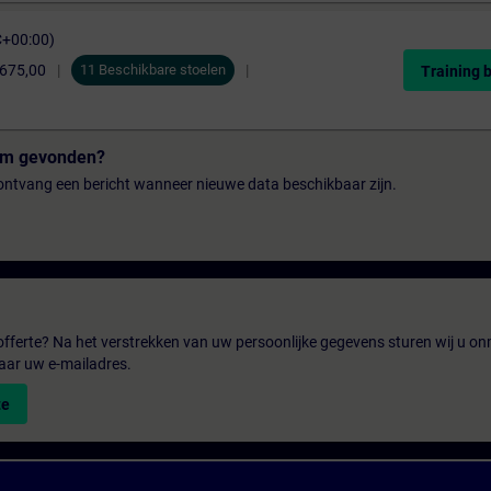
C+00:00)
.675,00
11 Beschikbare stoelen
Training 
tum gevonden?
n ontvang een bericht wanneer nieuwe data beschikbaar zijn.
fferte? Na het verstrekken van uw persoonlijke gegevens sturen wij u onm
aar uw e-mailadres.
te