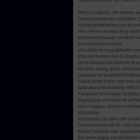
Systeemoverzicht van SIMATIC Wi
...
WinCC-projecten: Het creëren va
Communicatie met controllers: O
configuratielimieten voor de c
Het creëren van tags en groepen,
systeeminfokanaal, simulatie v
Cross Reference-editor
Voordelen en mogelijkheden van
Effectief werken met de Graphic
Dynamisering van objecten in sc
dynamic dialog, direct connectio
Diagnose- en prestatierichtlijnen
Global Script Editor voor door 
Gebruikersadministratie: WinCC-
Faceplate-technologie via pictu
Tag logging: Archieven en archie
Alarm logging: Alarmprocedures,
statustags
Archivering van data met de opti
Communicatie met S7-1500 (me
Report Designer voor rapporterin
Een beter begrip van de inhoud