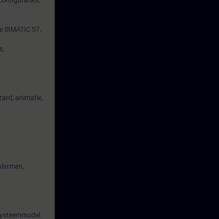
onfiguraties,
de SIMATIC S7,
s,
ard, animatie,
alarmen,
 systeemmodel.