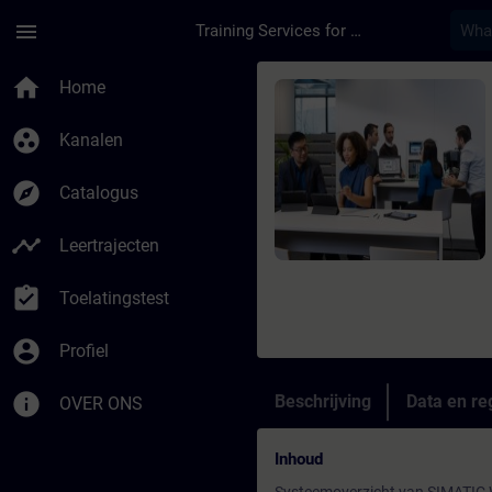
Ga naar de hoofdinhoud
Pagina geladen
menu
Training Services for Digital Industries
Cursus - WinCC Syste
home
Home
group_work
Kanalen
explore
Catalogus
timeline
Leertrajecten
assignment_turned_in
Toelatingstest
account_circle
Profiel
info
Beschrijving
Data en reg
OVER ONS
Inhoud