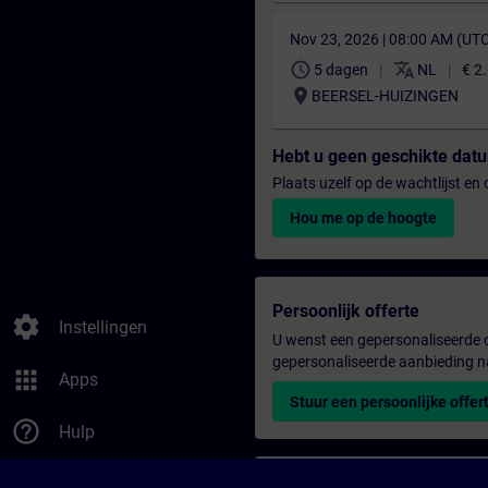
Nov 23, 2026 | 08:00 AM (UT
schedule
translate
5 dagen
NL
€ 2
location_on
BEERSEL-HUIZINGEN
Hebt u geen geschikte da
Plaats uzelf op de wachtlijst e
Hou me op de hoogte
Persoonlijk offerte
settings
Instellingen
U wenst een gepersonaliseerde o
gepersonaliseerde aanbieding n
apps
Apps
Stuur een persoonlijke offer
help_outline
Hulp