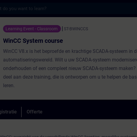
s
m course - Training - Opleiding - Bijschol
Learning Event - Classroom
ST-BWINCCS
WinCC System course
WinCC V8.x is het beproefde en krachtige SCADA-systeem in d
automatiseringswereld. Wilt u uw SCADA-systeem moderniser
onderhouden of een compleet nieuw SCADA-systeem maken?
deel aan deze training, die is ontworpen om u te helpen de bas
leren.
istratie
Offerte