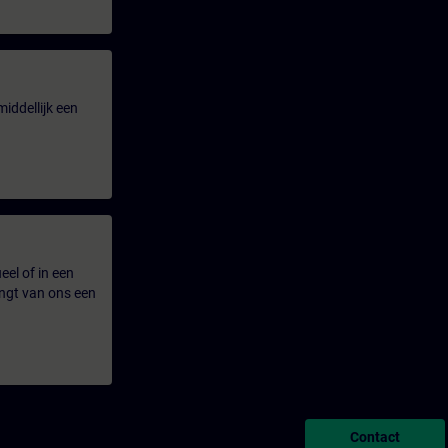
iddellijk een
eel of in een
ngt van ons een
Contact