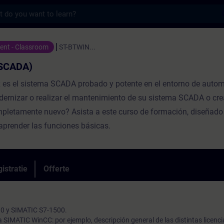
s
A) - Training - Opleiding - Bijscholing | 
vent - Classroom
ST-BTWIN...
SCADA)
 es el sistema SCADA probado y potente en el entorno de autom
ernizar o realizar el mantenimiento de su sistema SCADA o cre
letamente nuevo? Asista a este curso de formación, diseñado
aprender las funciones básicas.
istratie
Offerte
.0 y SIMATIC S7-1500.
a SIMATIC WinCC: por ejemplo, descripción general de las distintas licenc