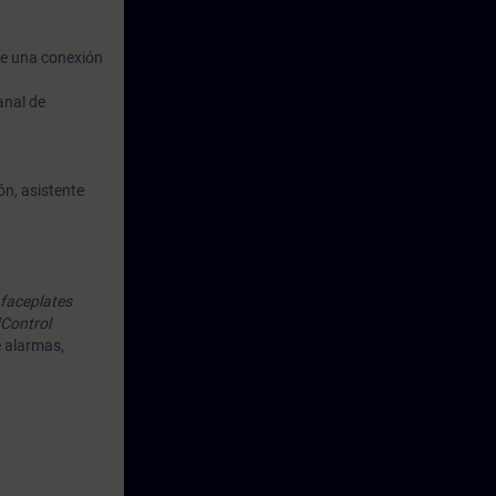
de una conexión
anal de
ón, asistente
faceplates
Control
e alarmas,