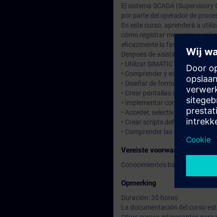
El sistema SCADA (Supervisory C
por parte del operador de proce
En este curso, aprenderá a util
cómo registrar mensajes y valo
eficazmente la fase de ingenierí
Después de asistir al curso, podr
• Utilizar SIMATIC WinCC de forma
• Comprender y editar proyect
• Diseñar de forma óptima una in
• Crear pantallas de navegación
• Implementar conceptos de reg
• Acceder, selectivamente, a va
• Crear scripts definidos por el 
• Comprender las ventajas del c
Vereiste voorwaarden
Conocimientos básicos de la te
Opmerking
Duración: 35 horas
La documentación del curso es