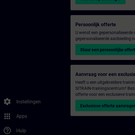
Persoonlijk offerte
U wenst een gepersonaliseerde o
gepersonaliseerde aanbieding n
Stuur een persoonlijke offer
Aanvraag voor een exclusie
Heeft u een uitgebreidere trainin
SITRAIN-trainingscentrum? Bezo
offerte voor een exclusieve train
settings
Instellingen
Exclusieve offerte aanvrage
apps
Apps
help_outline
Hulp