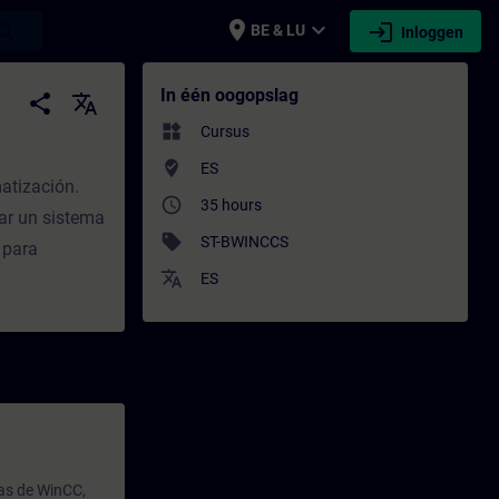
place
expand_more
login
earch
BE & LU
Inloggen
SITRAIN
In één oogopslag
share
translate
widgets
Cursus
where_to_vote
ES
atización.
access_time
35 hours
ar un sistema
sell
ST-BWINCCS
 para
translate
ES
ias de WinCC,