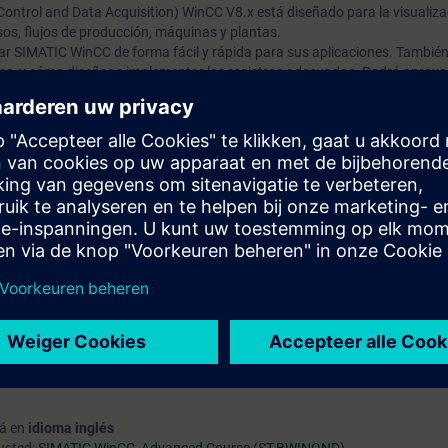
ontrol and Data Acquisition) WinCC V8.x está diseñado para la visualizac
sos, flujos de producción, máquinas y plantas.
izar SIMATIC WinCC de forma fácil y rápida para sus aplicaciones. También
res, y cómo diseñar e implementar los registros adecuados. Podrá aprov
a gracias a lo que haya aprendido sobre el funcionamiento fiable del sist
á hacer lo siguiente:
 eficiente y fiable
os SIMATIC WinCC
terfaz de operador y utilizar
faceplates
de forma selectiva
 y administrar usuarios
istro para mensajes, alarmas y valores medidos
lores de SIMATIC S7, mostrarlos y procesarlos posteriormente en WinCC
usuario
arácter abierto de WinCC
cnología de automatización
tá en
idioma inglés