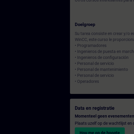
Otros cursos interesantes para 
Doelgroep
Su tarea consiste en crear y/o 
WinCC, este curso le proporcio
• Programadores
• Ingenieros de puesta en marc
• Ingenieros de configuración
• Personal de servicio
• Personal de mantenimiento
• Personal de servicio
• Operadores
Data en registratie
Momenteel geen evenementen
Plaats uzelf op de wachtlijst e
Hou me op de hoogte