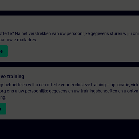
fferte? Na het verstrekken van uw persoonlijke gegevens sturen wij u onm
aar uw e-mailadres.
te
ve training
gsbehoefte en wilt u een offerte voor exclusieve training – op locatie, virtu
rg ons u uw persoonlijke gegevens en uw trainingsbehoeften en u ontva
ing.
n