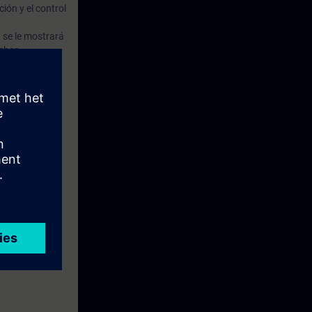
ión y el control
 se le mostrará
echar
ema.