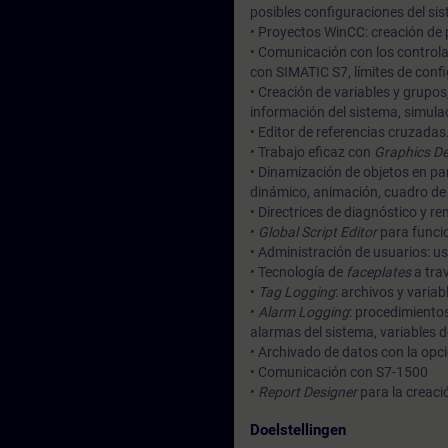
posibles configuraciones del si
• Proyectos WinCC: creación de 
• Comunicación con los controla
con SIMATIC S7, límites de conf
• Creación de variables y grupos
información del sistema, simulac
• Editor de referencias cruzadas
• Trabajo eficaz con
Graphics De
• Dinamización de objetos en pa
dinámico, animación, cuadro de d
• Directrices de diagnóstico y re
•
Global Script Editor
para funcio
• Administración de usuarios: u
• Tecnología de
faceplates
a trav
•
Tag Logging
: archivos y varia
•
Alarm Logging
: procedimientos
alarmas del sistema, variables 
• Archivado de datos con la opc
• Comunicación con S7-1500
•
Report Designer
para la creaci
Doelstellingen