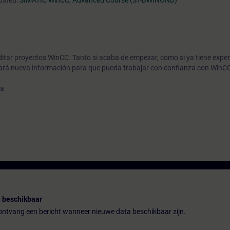
usted:
SIMATIC WinCC, Advanced Course (ST-BWINOND)
editar proyectos WinCC. Tanto si acaba de empezar, como si ya tiene exper
nará nueva información para que pueda trabajar con confianza con WinC
ha
 beschikbaar
n ontvang een bericht wanneer nieuwe data beschikbaar zijn.