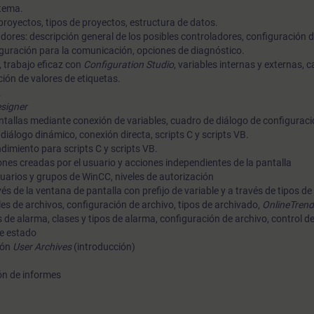
stema.
proyectos, tipos de proyectos, estructura de datos.
dores: descripción general de los posibles controladores, configuración 
iguración para la comunicación, opciones de diagnóstico.
, trabajo eficaz con
Configuration Studio
, variables internas y externas, c
ión de valores de etiquetas.
.
signer
ntallas mediante conexión de variables, cuadro de diálogo de configuraci
iálogo dinámico, conexión directa, scripts C y scripts VB.
ndimiento para scripts C y scripts VB.
nes creadas por el usuario y acciones independientes de la pantalla
suarios y grupos de WinCC, niveles de autorización
és de la ventana de pantalla con prefijo de variable y a través de tipos de
bles de archivos, configuración de archivo, tipos de archivado,
OnlineTrend
 de alarma, clases y tipos de alarma, configuración de archivo, control d
de estado
ión
User Archives
(introducción)
ón de informes